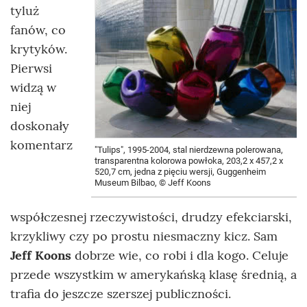
tyluż
fanów, co
krytyków.
Pierwsi
widzą w
niej
doskonały
komentarz
"Tulips", 1995-2004, stal nierdzewna polerowana,
transparentna kolorowa powłoka, 203,2 x 457,2 x
520,7 cm, jedna z pięciu wersji, Guggenheim
Museum Bilbao, © Jeff Koons
współczesnej rzeczywistości, drudzy efekciarski,
krzykliwy czy po prostu niesmaczny kicz. Sam
Jeff Koons
dobrze wie, co robi i dla kogo. Celuje
przede wszystkim w amerykańską klasę średnią, a
trafia do jeszcze szerszej publiczności.