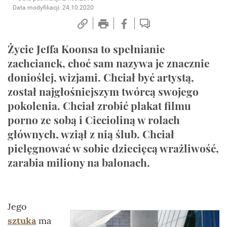
Data modyfikacji: 24.10.2020
Życie Jeffa Koonsa to spełnianie
zachcianek, choć sam nazywa je znacznie
donioślej, wizjami. Chciał być artystą,
został najgłośniejszym twórcą swojego
pokolenia. Chciał zrobić plakat filmu
porno ze sobą i Ciccioliną w rolach
głównych, wziął z nią ślub. Chciał
pielęgnować w sobie dziecięcą wrażliwość,
zarabia miliony na balonach.
Jego
sztuka
ma