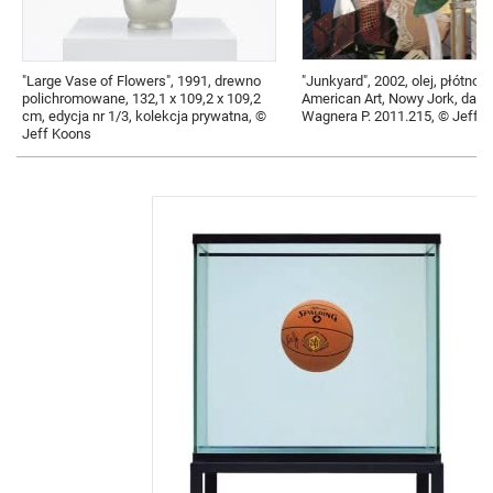
"Large Vase of Flowers", 1991, drewno
"Junkyard", 2002, olej, płótno
polichromowane, 132,1 x 109,2 x 109,2
American Art, Nowy Jork, dar 
cm, edycja nr 1/3, kolekcja prywatna, ©
Wagnera P. 2011.215, © Jeff 
Jeff Koons