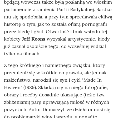
będącą wówczas także byłą posłanką we włoskim
parlamencie z ramienia Partii Radykalnej. Bardzo
mu się spodobała, a przy tym sprzedawała ckliwą
historię o tym, jak to została ofiarą pornografii
przez biedę i głód. Otwartość i brak wstydu tej
kobiety
Jeff Koons
wyzyskał artystycznie, kiedy
już zaznał osobiście tego, co wcześniej widział
tylko na filmach.
Z tego krótkiego i namiętnego związku, który
przemienił się w krótkie co prawda, ale jednak
małżeństwo, narodził się syn i cykl "Made In
Heaven" (1989). Składają się na niego fotografie,
obrazy i rzeźby dosadnie ukazujące (też z tzw.
zbliżeniami) parę uprawiającą miłość w różnych
pozycjach. Autor tłumaczył, że dzieło odnosi się
do problematyki winy i wstydu, a ponadto