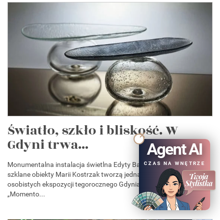
Światło, szkło i bliskość. W
Gdyni trwa...
Agent AI
Monumentalna instalacja świetlna Edyty Barańskiej oraz autorskie
CZAS NA WNĘTRZE
szklane obiekty Marii Kostrzak tworzą jedną z najbardziej
osobistych ekspozycji tegorocznego Gdynia Design Days. Wystawa
„Momento...