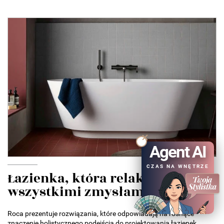
Agent AI
CZAS NA WNĘTRZE
Łazienka, która relaksuje
wszystkimi zmysłami....
Roca prezentuje rozwiązania, które odpowiadają na rosnące
znaczenie holistycznego podejścia do projektowania łazienek.