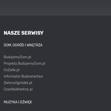
NASZE SERWISY
DOM, OGRÓD I WNĘTRZA
BudujemyDom.pl
Projekty.BudujemyDom.pl
CoZaIle.pl
Informator Budownictwa
ZielonyOgródek.pl
CzasNaWnetrze.pl
MUZYKA I DŹWIĘK