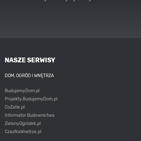
NASZE SERWISY
DOM, OGRÓD I WNĘTRZA
BudujemyDom.pl
Projekty.BudujemyDom.pl
CoZaIle.pl
Informator Budownictwa
ZielonyOgródek.pl
CzasNaWnetrze.pl