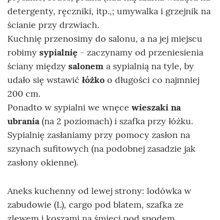
detergenty, ręczniki, itp.,; umywalka i grzejnik na
ścianie przy drzwiach.
Kuchnię przenosimy do salonu, a na jej miejscu
robimy
sypialnię
- zaczynamy od przeniesienia
ściany między
salonem
a sypialnią na tyle, by
udało się wstawić
łóżko
o długości co najmniej
200 cm.
Ponadto w sypialni we wnęce
wieszaki na
ubrania
(na 2 poziomach) i szafka przy łóżku.
Sypialnię zasłaniamy przy pomocy zasłon na
szynach sufitowych (na podobnej zasadzie jak
zasłony okienne).
Aneks kuchenny od lewej strony: lodówka w
zabudowie (L), cargo pod blatem, szafka ze
zlewem i koszami na śmieci pod spodem,