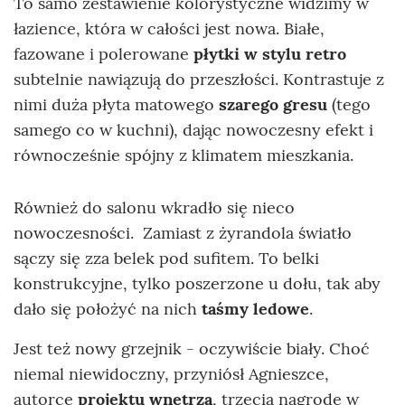
To samo zestawienie kolorystyczne widzimy w
łazience, która w całości jest nowa. Białe,
fazowane i polerowane
płytki w stylu retro
subtelnie nawiązują do przeszłości. Kontrastuje z
nimi duża płyta matowego
szarego gresu
(tego
samego co w kuchni), dając nowoczesny efekt i
równocześnie spójny z klimatem mieszkania.
Również do salonu wkradło się nieco
nowoczesności. Zamiast z żyrandola światło
sączy się zza belek pod sufitem. To belki
konstrukcyjne, tylko poszerzone u dołu, tak aby
dało się położyć na nich
taśmy ledowe
.
Jest też nowy grzejnik - oczywiście biały. Choć
niemal niewidoczny, przyniósł Agnieszce,
autorce
projektu wnętrza
, trzecią nagrodę w