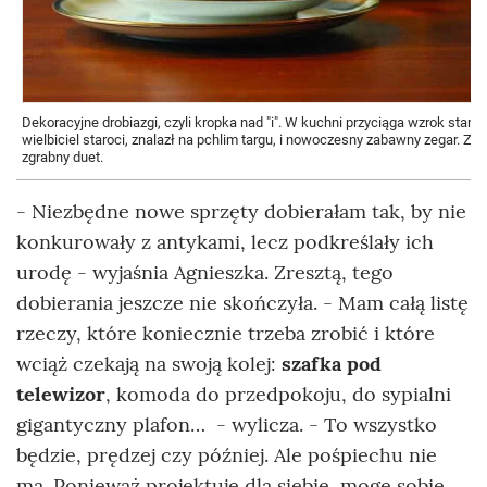
Dekoracyjne drobiazgi, czyli kropka nad "i". W kuchni przyciąga wzrok star
wielbiciel staroci, znalazł na pchlim targu, i nowoczesny zabawny zegar. Z
zgrabny duet.
- Niezbędne nowe sprzęty dobierałam tak, by nie
konkurowały z antykami, lecz podkreślały ich
urodę - wyjaśnia Agnieszka. Zresztą, tego
dobierania jeszcze nie skończyła. - Mam całą listę
rzeczy, które koniecznie trzeba zrobić i które
wciąż czekają na swoją kolej:
szafka pod
telewizor
, komoda do przedpokoju, do sypialni
gigantyczny plafon… - wylicza. - To wszystko
będzie, prędzej czy później. Ale pośpiechu nie
ma. Ponieważ projektuję dla siebie, mogę sobie