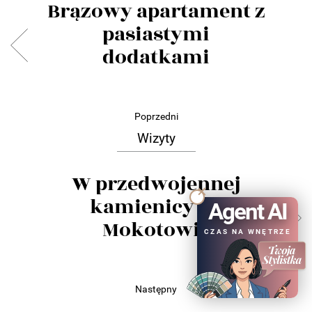
Brązowy apartament z
pasiastymi
dodatkami
Poprzedni
Wizyty
W przedwojennej
kamienicy na
Agent AI
Mokotowie
CZAS NA WNĘTRZE
Następny