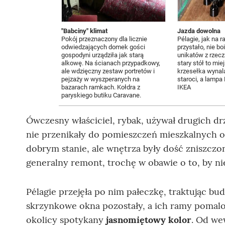
"Babciny" klimat
Jazda dowolna
Pokój przeznaczony dla licznie
Pélagie, jak na r
odwiedzających domek gości
przystało, nie bo
gospodyni urządziła jak starą
unikatów z rzecz
alkowę. Na ścianach przypadkowy,
stary stół to mie
ale wdzięczny zestaw portretów i
krzesełka wynala
pejzaży w wyszperanych na
staroci, a lampa
bazarach ramkach. Kołdra z
IKEA
paryskiego butiku Caravane.
Ówczesny właściciel, rybak, używał drugich dr
nie przenikały do pomieszczeń mieszkalnych o
dobrym stanie, ale wnętrza były dość zniszczon
generalny remont, trochę w obawie o to, by ni
Pélagie przejęła po nim pałeczkę, traktując bu
skrzynkowe okna pozostały, a ich ramy pomalo
okolicy spotykany
jasnomiętowy kolor
. Od we