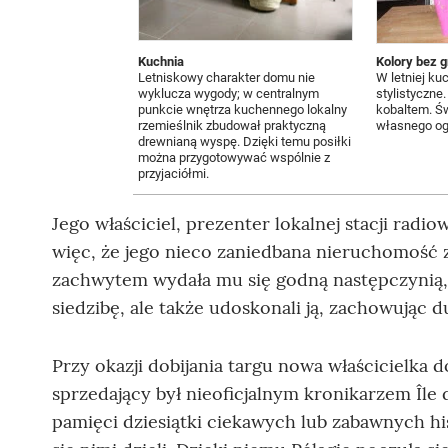
Kuchnia
Kolory bez g
Letniskowy charakter domu nie
W letniej ku
wyklucza wygody; w centralnym
stylistyczne.
punkcie wnętrza kuchennego lokalny
kobaltem. Św
rzemieślnik zbudował praktyczną
własnego og
drewnianą wyspę. Dzięki temu posiłki
można przygotowywać wspólnie z
przyjaciółmi.
Jego właściciel, prezenter lokalnej stacji radio
więc, że jego nieco zaniedbana nieruchomość z
zachwytem wydała mu się godną następczynią, 
siedzibę, ale także udoskonali ją, zachowując d
Przy okazji dobijania targu nowa właścicielka do
sprzedający był nieoficjalnym kronikarzem Île d
pamięci dziesiątki ciekawych lub zabawnych his