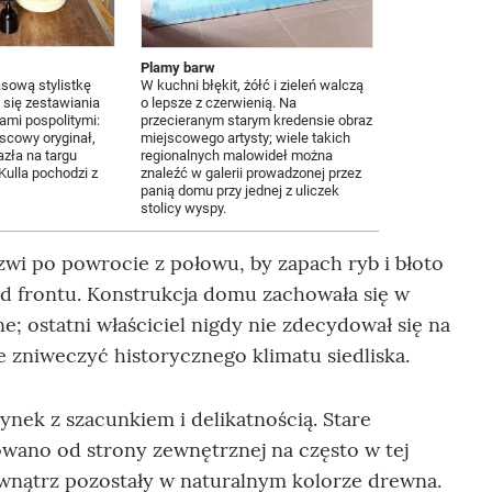
Plamy barw
asową stylistkę
W kuchni błękit, żółć i zieleń walczą
i się zestawiania
o lepsze z czerwienią. Na
ami pospolitymi:
przecieranym starym kredensie obraz
jscowy oryginał,
miejscowego artysty; wiele takich
zła na targu
regionalnych malowideł można
 Kulla pochodzi z
znaleźć w galerii prowadzonej przez
panią domu przy jednej z uliczek
stolicy wyspy.
zwi po powrocie z połowu, by zapach ryb i błoto
d frontu. Konstrukcja domu zachowała się w
e; ostatni właściciel nigdy nie zdecydował się na
e zniweczyć historycznego klimatu siedliska.
dynek z szacunkiem i delikatnością. Stare
wano od strony zewnętrznej na często w tej
wnątrz pozostały w naturalnym kolorze drewna.