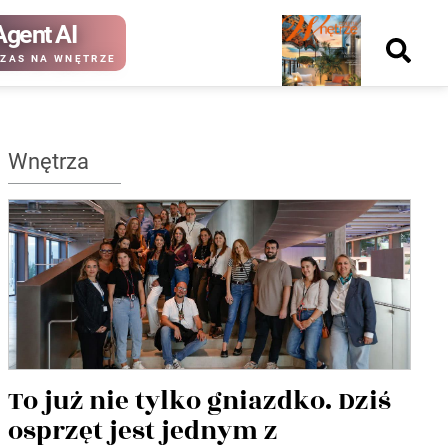
Agent AI
Nowy
ZAS NA WNĘTRZE
numer
Wnętrza
kup ten
kup ten
numer
numer
Wydanie papierowe
Wydanie cyfrowe
To już nie tylko gniazdko. Dziś
osprzęt jest jednym z