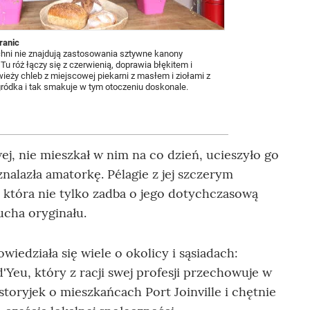
ranic
chni nie znajdują zastosowania sztywne kanony
 Tu róż łączy się z czerwienią, doprawia błękitem i
ieży chleb z miejscowej piekarni z masłem i ziołami z
ródka i tak smakuje w tym otoczeniu doskonale.
wej, nie mieszkał w nim na co dzień, ucieszyło go
nalazła amatorkę. Pélagie z jej szczerym
która nie tylko zadba o jego dotychczasową
ucha oryginału.
wiedziała się wiele o okolicy i sąsiadach:
'Yeu, który z racji swej profesji przechowuje w
toryjek o mieszkańcach Port Joinville i chętnie