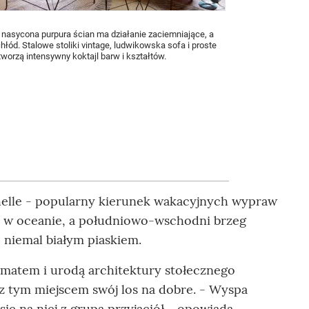
nasycona purpura ścian ma działanie zaciemniające, a
łód. Stalowe stoliki vintage, ludwikowska sofa i proste
orzą intensywny koktajl barw i kształtów.
helle - popularny kierunek wakacyjnych wypraw
 tu w oceanie, a południowo-wschodni brzeg
 niemal białym piaskiem.
imatem i urodą architektury stołecznego
 z tym miejscem swój los na dobre. - Wyspa
ię na niej z grupą przyjaciół - opowiada. -