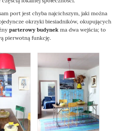
ę częścią lokalnej społeczności.
sam port jest chyba najcichszym, jaki można
pojedyncze okrzyki biesiadników, okupujących
użny
parterowy budynek
ma dwa wejścia; to
wą pierwotną funkcję.