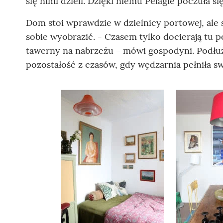
się nimi dzieli. Dzięki niemu Pélagie poczuła si
Dom stoi wprawdzie w dzielnicy portowej, ale 
sobie wyobrazić. - Czasem tylko docierają tu 
tawerny na nabrzeżu - mówi gospodyni. Podł
pozostałość z czasów, gdy wędzarnia pełniła s