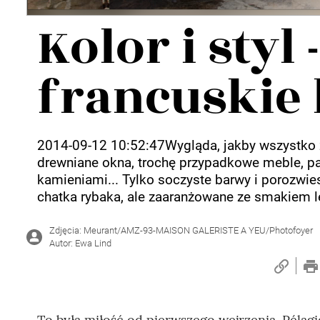
Wellnes
Kolor i styl -
DIY
francuskie 
2014-09-12 10:52:47Wygląda, jakby wszystko 
drewniane okna, trochę przypadkowe meble, p
kamieniami... Tylko soczyste barwy i porozwies
chatka rybaka, ale zaaranżowane ze smakiem le
Zdjęcia: Meurant/AMZ-93-MAISON GALERISTE A YEU/Photofoyer
Autor: Ewa Lind
To była miłość od pierwszego wejrzenia. Pélag