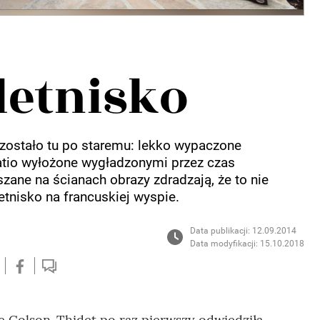
letnisko
zostało tu po staremu: lekko wypaczone
atio wyłożone wygładzonymi przez czas
zane na ścianach obrazy zdradzają, że to nie
tnisko na francuskiej wyspie.
Data publikacji: 12.09.2014
Data modyfikacji: 15.10.2018
ie Colson-Thidet po raz pierwszy odwiedziła