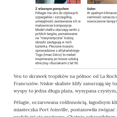
Z własnym pomysłem
Salon
Pélagie ma oko do stylowych
W upalnym klimacie 
szpargałów i szczególną
ciemność oznacza ch
umiejętność zestawiania ich w
nowoczesne lampy tw
malownicze kompozycje.
Model statku otaczają ramki z
pchlich targów, pomalowane
na “marynistyczne" kolory;
obrazki zastępują w nich
lusterka. Plecione krzesło
sprowadzone z afrykańskiego
Togo (Iman Déco) to mebel
inspirowany po trosze sztuką
etniczną i druciakami z lat 50.
Yeu to skrawek tropików na północ od La Roc
Francuzów. Niskie skaliste klify zanurzają się
wyspy to jedna długa plaża, wysypana czystym,
Pélagie, oczarowana roślinnością, łagodnym kl
miasteczka Port Joinville, postanowiła związać
wydała mi się magiczna. Chętnie schroniłabym s