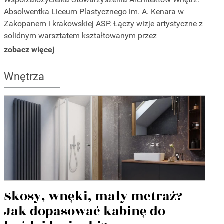
Absolwentka Liceum Plastycznego im. A. Kenara w
Zakopanem i krakowskiej ASP. Łączy wizje artystyczne z
solidnym warsztatem kształtowanym przez
doświadczenie. Zwraca uwagę na proporcje, dąży do
zobacz więcej
harmonii zarówno we wnętrzu, jak i w życiu. Stara się,
aby czas nie niszczył istoty projektu. Pasja, energia,
Wnętrza
wrażliwość - za to jest ceniona przez klientów. W
portfolio Bibi znajdziemy sporo eleganckich wnętrz
popularnych warszawskich restauracji: Kieliszki na
Hożej, Kieliszki na Próżnej, Brasserie, Butchery and Wine,
Rozbrat 20, Wine Corner w Hali Gwardii. Wszystkie te
projekty powstały we współpracy z Elą Kitą.
Skosy, wnęki, mały metraż?
Jak dopasować kabinę do