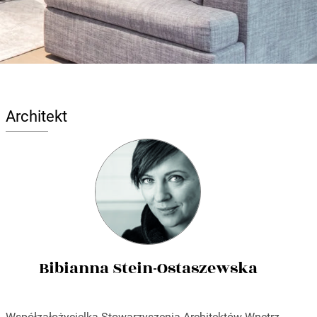
Architekt
Bibianna Stein-Ostaszewska
Współzałożycielka Stowarzyszenia Architektów Wnętrz.