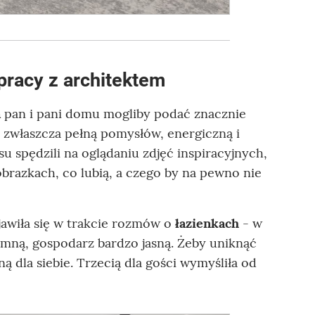
pracy z architektem
a
pan i pani domu mogliby podać znacznie
a zwłaszcza pełną pomysłów, energiczną i
u spędzili na oglądaniu zdjęć inspiracyjnych,
 obrazkach, co lubią, a czego by na pewno nie
jawiła się w trakcie rozmów o
łazienkach
- w
emną, gospodarz bardzo jasną. Żeby uniknąć
sną dla siebie. Trzecią dla gości wymyśliła od