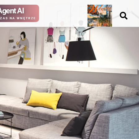
Agent AI
Nowy
ZAS NA WNĘTRZE
numer
kup ten
kup ten
numer
numer
Wydanie papierowe
Wydanie cyfrowe