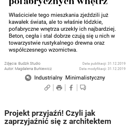
pofabrycznych wnętrz
Właściciele tego mieszkania zjeździli już
kawałek świata, ale to właśnie łódzkie,
pofabryczne wnętrza urzekły ich najbardziej.
Beton, cegła i stal dobrze czują się u nich w
towarzystwie rustykalnego drewna oraz
współczesnego wzornictwa.
Zdjęcia: Budzik Studio
Data publikacji: 31.12.2019
Autor: Magdalena Burkiewicz
Data modyfikacji: 31.12.2019
Industrialny
Minimalistyczny
Projekt przyjaźń! Czyli jak
zaprzyjaźnić się z architektem