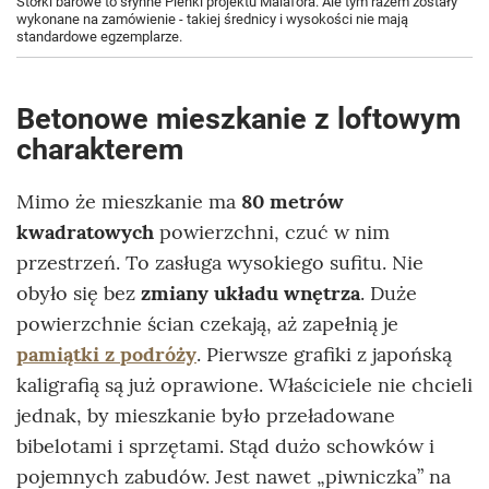
Stołki barowe to słynne Pieńki projektu Malafora. Ale tym razem zostały
wykonane na zamówienie - takiej średnicy i wysokości nie mają
standardowe egzemplarze.
Betonowe mieszkanie z loftowym
charakterem
Mimo że mieszkanie ma
80 metrów
kwadratowych
powierzchni, czuć w nim
przestrzeń. To zasługa wysokiego sufitu. Nie
obyło się bez
zmiany układu wnętrza
. Duże
powierzchnie ścian czekają, aż zapełnią je
pamiątki z podróży
. Pierwsze grafiki z japońską
kaligrafią są już oprawione. Właściciele nie chcieli
jednak, by mieszkanie było przeładowane
bibelotami i sprzętami. Stąd dużo schowków i
pojemnych zabudów. Jest nawet „piwniczka” na