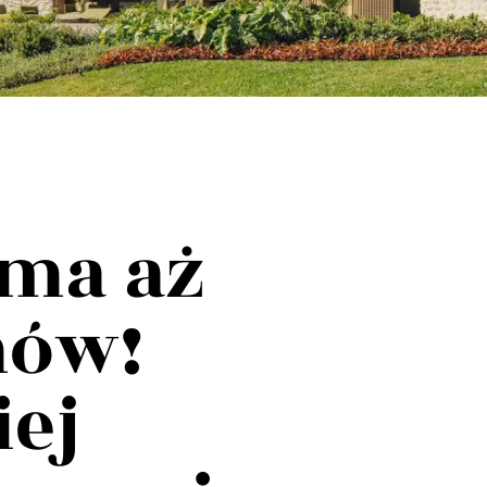
 ma aż
mów!
iej