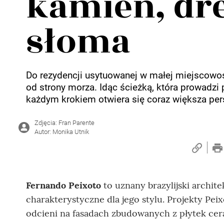
kamień, dr
słoma
Do rezydencji usytuowanej w małej miejscowoś
od strony morza. Idąc ścieżką, która prowadzi p
każdym krokiem otwiera się coraz większa pe
Zdjęcia: Fran Parente
Autor: Monika Utnik
Fernando Peixoto
to uznany brazylijski archite
charakterystyczne dla jego stylu. Projekty Peix
odcieni na fasadach zbudowanych z płytek ce