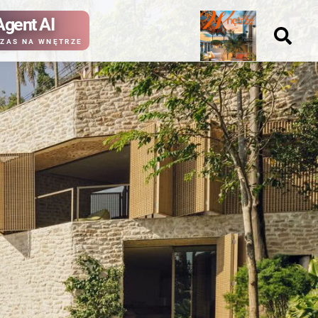
Agent AI
Nowy
ZAS NA WNĘTRZE
numer
kup ten
kup ten
numer
numer
Wydanie papierowe
Wydanie cyfrowe