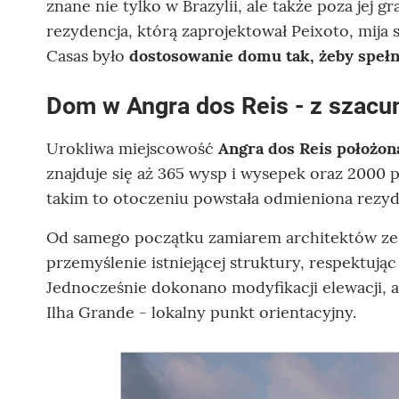
znane nie tylko w Brazylii, ale także poza jej g
rezydencja, którą zaprojektował Peixoto, mija 
Casas było
dostosowanie domu
tak, żeby speł
Dom w Angra dos Reis - z szacun
Urokliwa miejscowość
Angra dos Reis położona
znajduje się aż 365 wysp i wysepek oraz 2000 p
takim to otoczeniu powstała odmieniona rezyden
Od samego początku zamiarem architektów ze
przemyślenie istniejącej struktury, respektując
Jednocześnie dokonano modyfikacji elewacji, 
Ilha Grande - lokalny punkt orientacyjny.