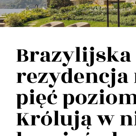
Wellnes
DIY
Brazylijska
rezydencja
pięć pozio
Królują w n