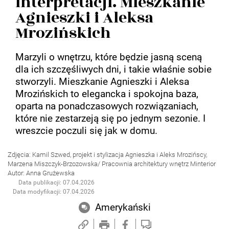
interpretacji. Mieszkanie
Agnieszki i Aleksa
Mrozińskich
Marzyli o wnętrzu, które będzie jasną sceną
dla ich szczęśliwych dni, i takie właśnie sobie
stworzyli. Mieszkanie Agnieszki i Aleksa
Mrozińskich to elegancka i spokojna baza,
oparta na ponadczasowych rozwiązaniach,
które nie zestarzeją się po jednym sezonie. I
wreszcie poczuli się jak w domu.
Zdjęcia: Kamil Szwed, projekt i stylizacja Agnieszka i Aleks Mrozińscy,
Marzena Miszczyk-Brzozowska/ Pracownia architektury wnętrz Minterior
Autor: Anna Grużewska
Data publikacji: 07.04.2026
Data modyfikacji: 07.04.2026
Amerykański