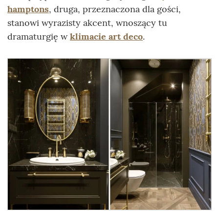
hamptons
, druga, przeznaczona dla gości,
stanowi wyrazisty akcent, wnoszący tu
dramaturgię w
klimacie art deco
.