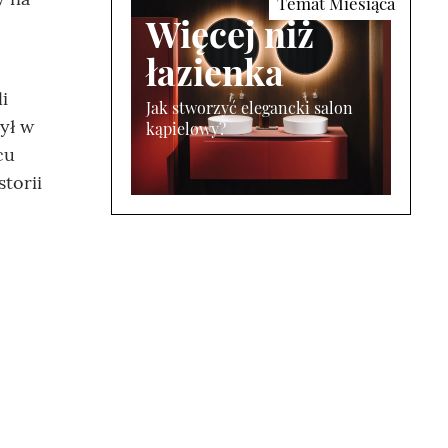
Więcej niż
łazienka
i
Jak stworzyć elegancki salon
ył w
kąpielowy?
cu
torii