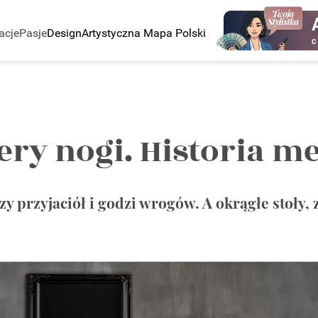
acje
Pasje
Design
Artystyczna Mapa Polski
C
tery nogi. Historia m
zy przyjaciół i godzi wrogów. A okrągłe stoły, z