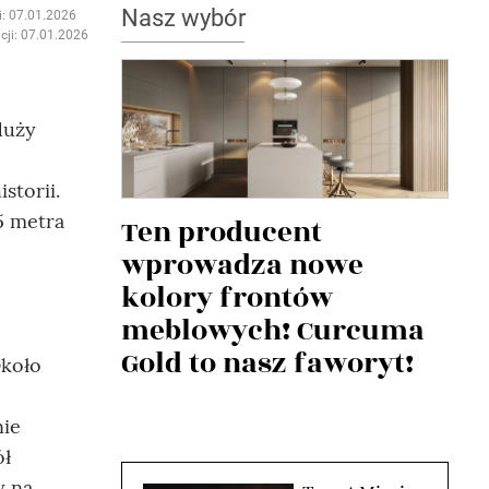
Nasz wybór
i: 07.01.2026
cji: 07.01.2026
duży
storii.
5 metra
Ten producent
wprowadza nowe
kolory frontów
meblowych! Curcuma
Gold to nasz faworyt!
Około
nie
ół
y na