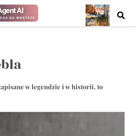
Agent AI
Nowy
ZAS NA WNĘTRZE
numer
ebla
kup ten
kup ten
numer
numer
Wydanie papierowe
Wydanie cyfrowe
apisane w legendzie i w historii, to