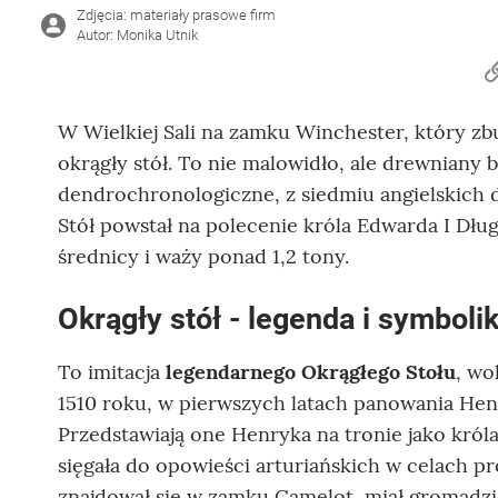
Zdjęcia: materiały prasowe firm
Autor: Monika Utnik
W Wielkiej Sali na zamku Winchester, który zbu
okrągły stół. To nie malowidło, ale drewniany b
dendrochronologiczne, z siedmiu angielskich dę
Stół powstał na polecenie króla Edwarda I Dług
średnicy i waży ponad 1,2 tony.
Okrągły stół - legenda i symboli
To imitacja
legendarnego Okrągłego Stołu
, wo
1510 roku, w pierwszych latach panowania Henry
Przedstawiają one Henryka na tronie jako król
sięgała do opowieści arturiańskich w celach 
znajdował się w zamku Camelot, miał gromadzi