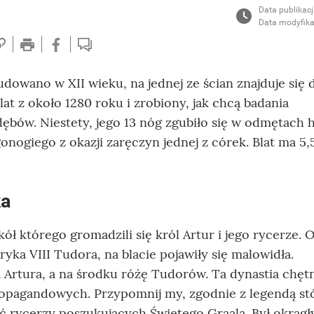
Data publikacj
Data modyfika
dowano w XII wieku, na jednej ze ścian znajduje się 
lat z około 1280 roku i zrobiony, jak chcą badania
bów. Niestety, jego 13 nóg zgubiło się w odmętach hi
onogiego z okazji zaręczyn jednej z córek. Blat ma 5,
ka
kół którego gromadzili się król Artur i jego rycerze. 
ka VIII Tudora, na blacie pojawiły się malowidła.
a Artura, a na środku różę Tudorów. Ta dynastia chęt
propagandowych. Przypomnij my, zgodnie z legendą st
ć rycerzy poszukujących Świętego Graala. Był okrągł