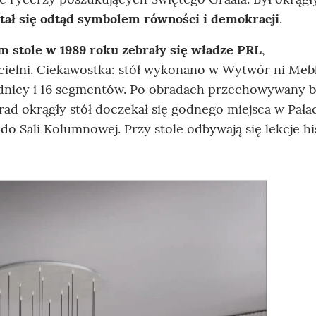
stał się odtąd symbolem równości i demokracji
.
m stole w 1989 roku zebrały się władze PRL
,
cielni. Ciekawostka: stół wykonano w Wytwór ni Mebl
dnicy i 16 segmentów. Po obradach przechowywany b
rad okrągły stół doczekał się godnego miejsca w Pała
 Sali Kolumnowej. Przy stole odbywają się lekcje his