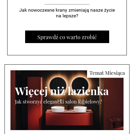
Jak nowoczesne krany zmieniają nasze życie
na lepsze?
Sprawdź co warto zrobić
Więcej niż łazienka
Jak stworzyć elegancki salon kąpielowy?