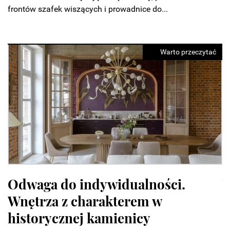
frontów szafek wiszących i prowadnice do...
Warto przeczytać
Warsaw Home 2026 zapowiada
N
największe święto designu. Cztery
n
dni pełne premier i inspiracji
Wy