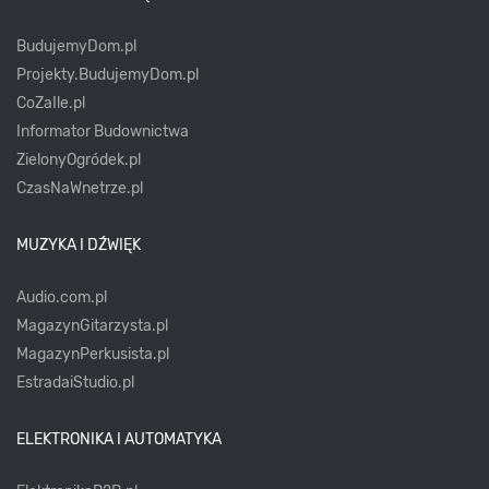
BudujemyDom.pl
Projekty.BudujemyDom.pl
CoZaIle.pl
Informator Budownictwa
ZielonyOgródek.pl
CzasNaWnetrze.pl
MUZYKA I DŹWIĘK
Audio.com.pl
MagazynGitarzysta.pl
MagazynPerkusista.pl
EstradaiStudio.pl
ELEKTRONIKA I AUTOMATYKA