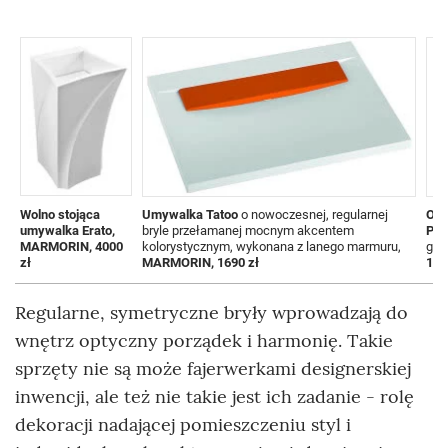
Wolno stojąca
Umywalka Tatoo
o nowoczesnej, regularnej
Okr
umywalka Erato,
bryle przełamanej mocnym akcentem
Piat
MARMORIN, 4000
kolorystycznym, wykonana z lanego marmuru,
gru
zł
MARMORIN, 1690 zł
120
Regularne, symetryczne bryły wprowadzają do
wnętrz optyczny porządek i harmonię. Takie
sprzęty nie są może fajerwerkami designerskiej
inwencji, ale też nie takie jest ich zadanie - rolę
dekoracji nadającej pomieszczeniu styl i