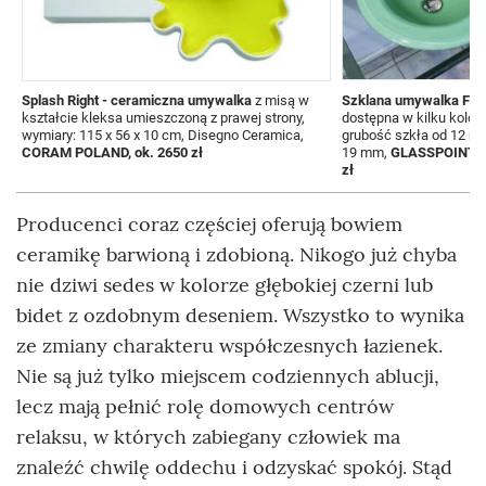
Splash Right - ceramiczna umywalka
z misą w
Szklana umywalka Flo
kształcie kleksa umieszczoną z prawej strony,
dostępna w kilku kolor
wymiary: 115 x 56 x 10 cm, Disegno Ceramica,
grubość szkła od 12 m
CORAM POLAND, ok. 2650 zł
19 mm,
GLASSPOINT, o
zł
Producenci coraz częściej oferują bowiem
ceramikę barwioną i zdobioną. Nikogo już chyba
nie dziwi sedes w kolorze głębokiej czerni lub
bidet z ozdobnym deseniem. Wszystko to wynika
ze zmiany charakteru współczesnych łazienek.
Nie są już tylko miejscem codziennych ablucji,
lecz mają pełnić rolę domowych centrów
relaksu, w których zabiegany człowiek ma
znaleźć chwilę oddechu i odzyskać spokój. Stąd