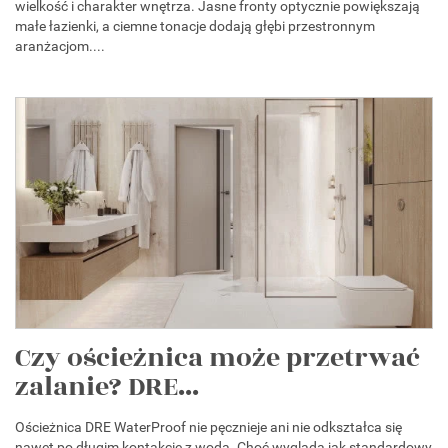
wielkość i charakter wnętrza. Jasne fronty optycznie powiększają
małe łazienki, a ciemne tonacje dodają głębi przestronnym
aranżacjom....
Czy ościeżnica może przetrwać
zalanie? DRE...
Ościeżnica DRE WaterProof nie pęcznieje ani nie odkształca się
nawet po długim kontakcie z wodą. Choć wygląda jak standardowy