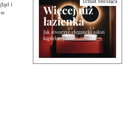
ląd i
Więcej niż
 w
łazienka
Jak stworzyć elegancki salon
kąpielowy?