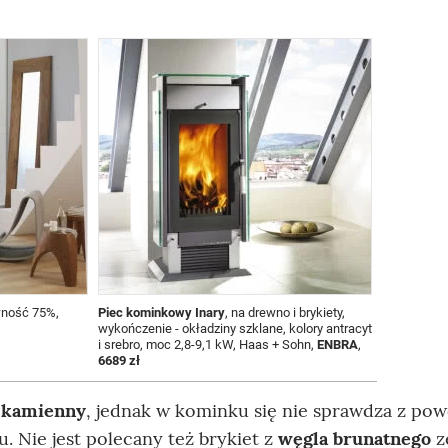
wność 75%,
Piec kominkowy Inary
, na drewno i brykiety,
wykończenie - okładziny szklane, kolory antracyt
i srebro, moc 2,8-9,1 kW, Haas + Sohn,
ENBRA
,
6689 zł
 kamienny
, jednak w kominku się nie sprawdza z po
. Nie jest polecany też brykiet z
węgla brunatnego
z