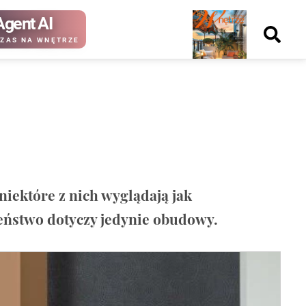
Agent AI
Nowy
ZAS NA WNĘTRZE
numer
kup ten
kup ten
numer
numer
Wydanie papierowe
Wydanie cyfrowe
ektóre z nich wyglądają jak
eństwo dotyczy jedynie obudowy.