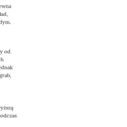
rewna
ład,
 dym.
ży od
ch
jednak
grab,
wyższą
Podczas