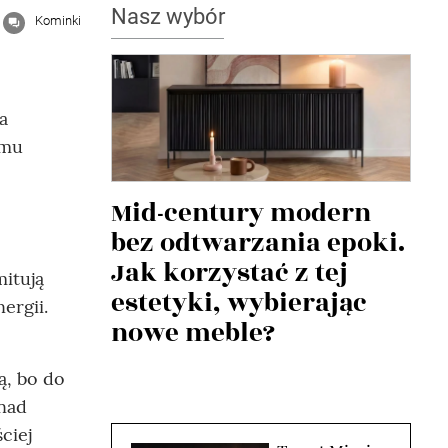
Nasz wybór
Kominki
a
omu
Mid-century modern
bez odtwarzania epoki.
Jak korzystać z tej
mitują
estetyki, wybierając
ergii.
nowe meble?
ą, bo do
onad
ciej