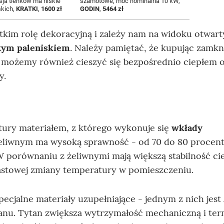
ja tlenków ma niskie
szamotowe, moc nominalna 10 kW,
skich,
KRATKI
,
1600 zł
GODIN
,
5464 zł
stkim rolę dekoracyjną i zależy nam na widoku otwar
tym paleniskiem
. Należy pamiętać, że kupując zamkn
możemy również cieszyć się bezpośrednio ciepłem o
y.
ry materiałem, z którego wykonuje się
wkłady
żeliwnym ma wysoką sprawność - od 70 do 80 procent
W porównaniu z żeliwnymi mają większą stabilność ci
astowej zmiany temperatury w pomieszczeniu.
jalne materiały uzupełniające - jednym z nich jest 
anu. Tytan zwiększa wytrzymałość mechaniczną i ter