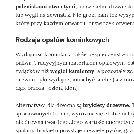
paleniskami otwartymi
, bo szczelne drzwiczk
lub węgli na zewnątrz. Nie grozi nam też wysyp
który przy każdym otwarciu drzwiczek otwiera 
Rodzaje opałów kominkowych
Wydajność kominka, a także bezpieczeństwo na
paliwa. Tradycyjnym materiałem opałowym jest
związków niż
węgiel kamienny
, a pozostały ze
drewno było wydajne, musi być suche (sezonowa
dąb, brzoza, jesion, klon).
Alternatywą dla drewna są
brykiety drzewne
.
sprasowanych trocin, wyróżnia się ekstremaln
niż drewna twardego. Jego wartość energetyczn
spalania brykietu powstaje niewiele pyłów, g