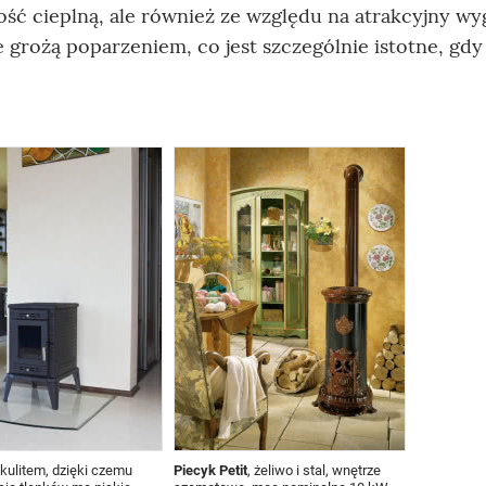
ść cieplną, ale również ze względu na atrakcyjny wyg
grożą poparzeniem, co jest szczególnie istotne, gdy
ulitem, dzięki czemu
Piecyk Petit
, żeliwo i stal, wnętrze