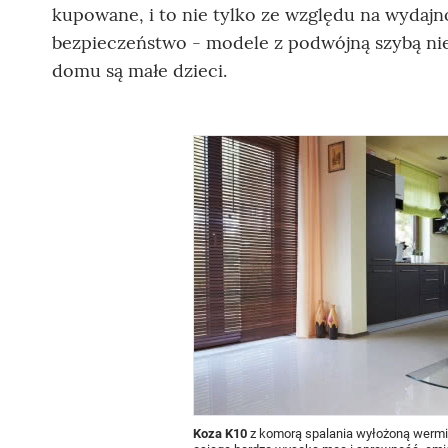
kupowane, i to nie tylko ze względu na wydajno
bezpieczeństwo - modele z podwójną szybą nie 
domu są małe dzieci.
Koza K10
z komorą spalania wyłożoną wermik