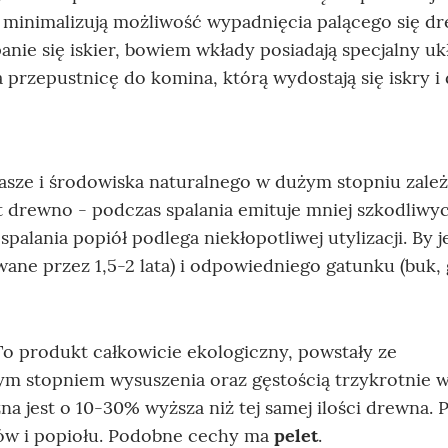
i minimalizują możliwość wypadnięcia palącego się d
anie się iskier, bowiem wkłady posiadają specjalny uk
przepustnicę do komina, którą wydostają się iskry i
sze i środowiska naturalnego w dużym stopniu zale
 drewno - podczas spalania emituje mniej szkodliwy
 spalania popiół podlega niekłopotliwej utylizacji. By 
ne przez 1,5-2 lata) i odpowiedniego gatunku (buk, 
 To produkt całkowicie ekologiczny, powstały ze
ym stopniem wysuszenia oraz gęstością trzykrotnie 
a jest o 10-30% wyższa niż tej samej ilości drewna. 
azów i popiołu. Podobne cechy ma
pelet
.