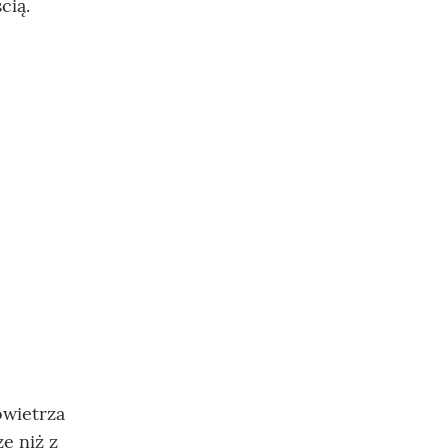
cią.
owietrza
e niż z