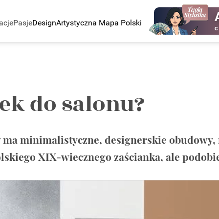
acje
Pasje
Design
Artystyczna Mapa Polski
C
ek do salonu?
a minimalistyczne, designerskie obudowy, ni
olskiego XIX-wiecznego zaścianka, ale podobi