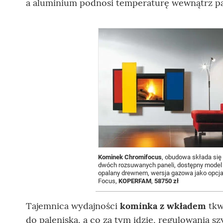
a aluminium podnosi temperaturę wewnątrz pale
Kominek Chromifocus
, obudowa składa się
dwóch rozsuwanych paneli, dostępny model
opalany drewnem, wersja gazowa jako opcja
Focus,
KOPERFAM
,
58750 zł
Tajemnica wydajności
kominka z wkładem
tkw
do paleniska, a co za tym idzie, regulowania s