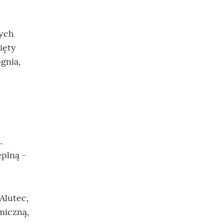
tych
ięty
gnia,
.
eplną -
Alutec,
miczną,