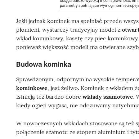
osiąga bardzo wysoką moc i sprawność, emis
parametry spełniające wymogi norm europej
Jeśli jednak kominek ma spełniać przede wszy
płomieni, wystarczy tradycyjny model z
otwar
wkład kominkowy, kasetę czy piec kominkowy 
ponieważ większość modeli ma otwierane szyb
Budowa kominka
Sprawdzonym, odpornym na wysokie temperatu
kominkowe
, jest żeliwo. Kominek z wkładem 
Istnieją też bardzo dobre
wkłady szamotowe
. 
kiedy ogień wygasa, nie odczuwamy natychmi
W nowoczesnych wkładach stosowane są też spec
połączenie szamotu ze stopem aluminium i tyt