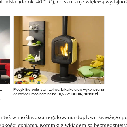
niska (do ok. 400° C), co skutkuje większą wydajnoś
 z
Piecyk Biofonte
, stal i żeliwo, kilka kolorów wykończenia
do wyboru, moc nominalna 10,5 kW,
GODIN
,
10128 zł
,
i też w możliwości regulowania dopływu świeżego p
zybkości spalania. Kominki z wkładem są bezpieczniejsz