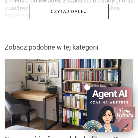
Z miłości do kwiatów, z szacunku do tradycji oraz
z zachwytu nad architektura powstały piękne
CZYTAJ DALEJ
projekty marki Bujnie.
Zobacz podobne w tej kategorii
Agent AI
CZAS NA WNĘTRZE