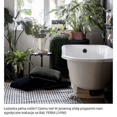
Łazienka pełna roślin? Czemu nie! W jesienną słotę przypomni nam
egzotyczne wakacje na Bali. FERM LIVING