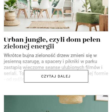
Urban jungle, czyli dom pełen
zielonej energii
Wkrótce bujna zieloność drzew zmieni się w
jesienną szarugę, a spacery i pikniki w parku
zastąpią wieczorne seanse ulubionych filmów i
seriali. To czas na zieleń w domu w każdej formie
CZYTAJ DALEJ
- od roślin...