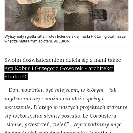
Wytrzymały i giętki rattan foteli holenderskiej marki HK Living otuli nasze
wnętrze naturalnym splotem. 9DESIGN
Swoim doświadczeniem dzielą się z nami także
Aga Kobus i Grzegorz Goworek - architekci
Studio O.
- Dom powinien być miejscem, w którym - jak
nigdzie indziej - można odnaleźć spokój i
wyciszenie. Dlatego w naszych projektach staramy
się wykorzystać słynny postulat Le Corbusiera -
„słońce, przestrzeń, zieleń” . Wprowadzamy więc
do domów jak najwięcej przyrody i światła z