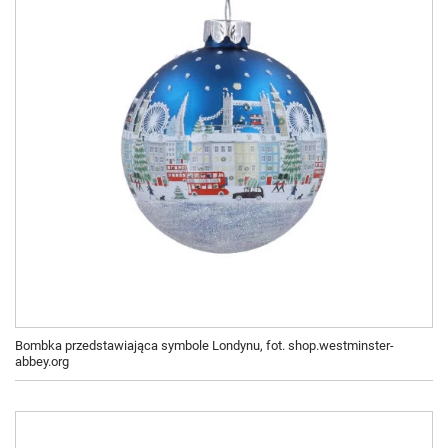
Bombka przedstawiająca symbole Londynu, fot. shop.westminster-
abbey.org