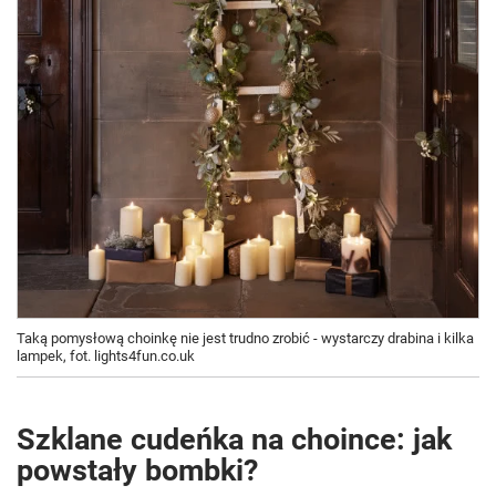
Taką pomysłową choinkę nie jest trudno zrobić - wystarczy drabina i kilka
lampek, fot. lights4fun.co.uk
Szklane cudeńka na choince: jak
powstały bombki?