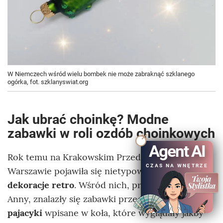
W Niemczech wśród wielu bombek nie może zabraknąć szklanego
ogórka, fot. szklanyswiat.org
Jak ubrać choinkę? Modne
zabawki w roli ozdób choinkowych
Agent AI
Rok temu na Krakowskim Przedmieściu w
CZAS NA WNĘTRZE
Warszawie pojawiła się nietypowa iluminacja, tj.
dekoracje retro
. Wśród nich, przy kościele Św.
Anny, znalazły się zabawki przedstawiające
pajacyki
wpisane w koła, które wyglądały jakby