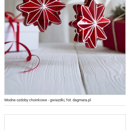
Modne ozdoby choinkowe - gwiazdki, fot. dagmara.pl