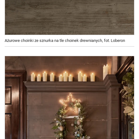
Ażurowe choinki ze sznurka na tle choinek drewnianych, fot. Loberon