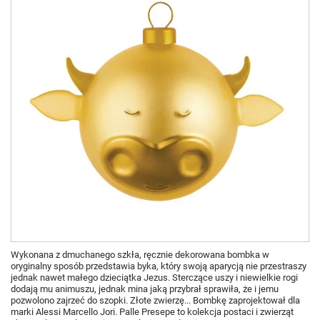
Wykonana z dmuchanego szkła, ręcznie dekorowana bombka w
oryginalny sposób przedstawia byka, który swoją aparycją nie przestraszy
jednak nawet małego dzieciątka Jezus. Sterczące uszy i niewielkie rogi
dodają mu animuszu, jednak mina jaką przybrał sprawiła, że i jemu
pozwolono zajrzeć do szopki. Złote zwierzę... Bombkę zaprojektował dla
marki Alessi Marcello Jori. Palle Presepe to kolekcja postaci i zwierząt