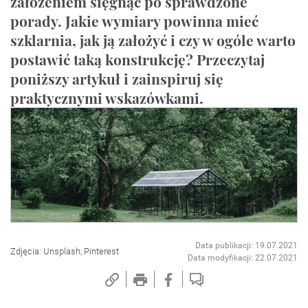
założeniem sięgnąć po sprawdzone
porady. Jakie wymiary powinna mieć
szklarnia, jak ją założyć i czy w ogóle warto
postawić taką konstrukcję? Przeczytaj
poniższy artykuł i zainspiruj się
praktycznymi wskazówkami.
Data publikacji: 19.07.2021
Zdjęcia: Unsplash, Pinterest
Data modyfikacji: 22.07.2021