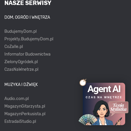
NASZE SERWISY
DOM, OGRÓD I WNĘTRZA
BudujemyDom.pl
Projekty.BudujemyDom.pl
CoZaIle.pl
Informator Budownictwa
ZielonyOgródek.pl
CzasNaWnetrze.pl
MUZYKA I DŹWIĘK
Agent AI
CZAS NA WNĘTRZE
Audio.com.pl
MagazynGitarzysta.pl
MagazynPerkusista.pl
EstradaiStudio.pl