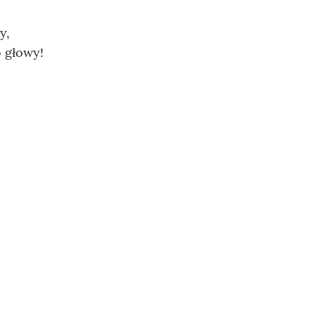
y,
o głowy!