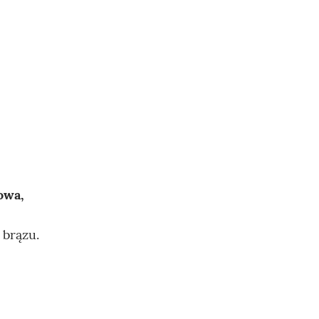
owa,
 brązu.