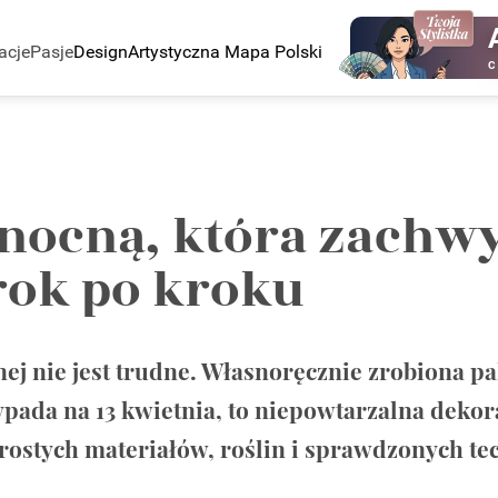
acje
Pasje
Design
Artystyczna Mapa Polski
C
nocną, która zachwy
rok po kroku
j nie jest trudne. Własnoręcznie zrobiona pa
pada na 13 kwietnia, to niepowtarzalna dekorac
rostych materiałów, roślin i sprawdzonych te