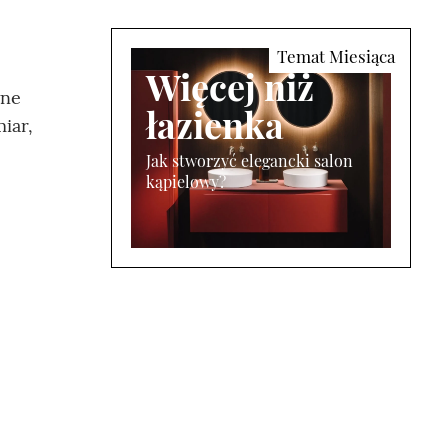
Więcej niż
wne
łazienka
iar,
Jak stworzyć elegancki salon
kąpielowy?