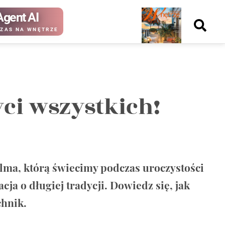
Agent AI
Nowy
ZAS NA WNĘTRZE
numer
ci wszystkich!
kup ten
kup ten
numer
numer
Wydanie papierowe
Wydanie cyfrowe
lma, którą świecimy podczas uroczystości
ja o długiej tradycji. Dowiedz się, jak
chnik.