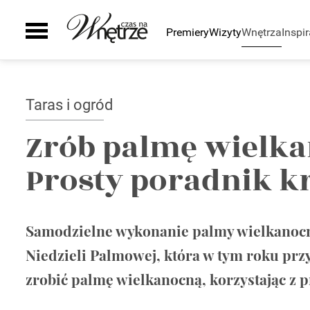
Premiery
Wizyty
Wnętrza
Inspir
Pomieszczenia
Inspiracje
Sztuka
Wyposażenie
Galeria
Zielony zakątek
Kuchnia
Ściany i podłogi
Taras i ogród
Auto
Łazienka
Drzwi i okna
Smaki życia
Salon
Schody
Zrób palmę wielka
Sypialnia
Kominki
Prosty poradnik k
Pokój dziecka
Grzejniki
Gabinet
Oświetlenie
Biuro
Smart home
Taras i ogród
Szafy
Samodzielne wykonanie palmy wielkanocne
Zaplecze domu
AGD
Niedzieli Palmowej, która w tym roku przy
Zlewy i baterie
zrobić palmę wielkanocną, korzystając z p
Wanny i natryski
Ceramika Łazienkowa