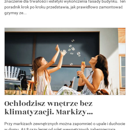
znaczenie dla trwałości i estetyki wykończenia fasady budynku. Ten
poradnik krok po kroku przedstawia, jak prawidłowo zamontować
gzymsy ze...
Ochłodzisz wnętrze bez
klimatyzacji. Markizy...
Przy markizach zewnętrznych można zapomnieć o upale i duchocie
w domu. Aż 8 razy lepiej od rolet wewnętrznych zabezpieczają