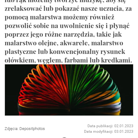
zrelaksować lub pokazać nasze uczucia, za
pomocą malarstwa możemy również
pozwolić sobie na uwolnienie się i płynąć
poprzez jego różne narzędzia, takie jak
malarstwo olejne, akwarele, malarstwo
plastyczne lub konwencjonalny rysunek
ołówkiem, węglem, farbami lub kredkami.
Data publikacji: 02.01.2023
Zdjęcia: Depositphotos
Data modyfikacji: 03.01.2023