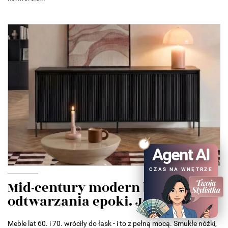
Agent AI
CZAS NA WNĘTRZE
Mid-century modern bez
odtwarzania epoki. Jak...
Meble lat 60. i 70. wróciły do łask - i to z pełną mocą. Smukłe nóżki,