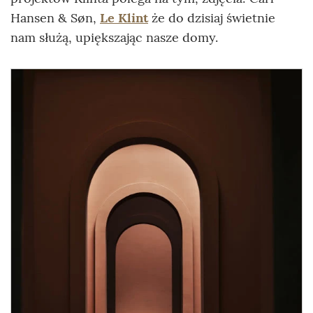
Hansen & Søn,
Le Klint
że do dzisiaj świetnie
nam służą, upiększając nasze domy.