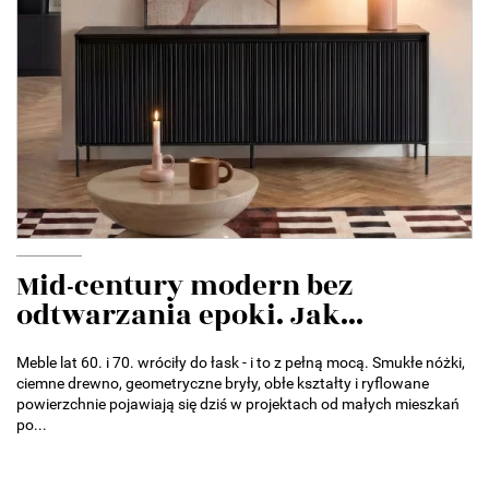
Mid-century modern bez
odtwarzania epoki. Jak...
Meble lat 60. i 70. wróciły do łask - i to z pełną mocą. Smukłe nóżki,
ciemne drewno, geometryczne bryły, obłe kształty i ryflowane
powierzchnie pojawiają się dziś w projektach od małych mieszkań
po...