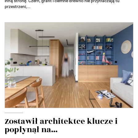
inną stronę. Czerń, grafit i ciemne drewno nie przytłaczają tu
przestrzeni,...
Zostawił architektce klucze i
popłynął na...