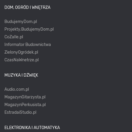
DOM, OGRÓD I WNĘTRZA
BudujemyDom.pl
Projekty.BudujemyDom.pl
CoZaIle.pl
Informator Budownictwa
ZielonyOgródek.pl
CzasNaWnetrze.pl
MUZYKA I DŹWIĘK
Audio.com.pl
MagazynGitarzysta.pl
MagazynPerkusista.pl
EstradaiStudio.pl
ELEKTRONIKA I AUTOMATYKA