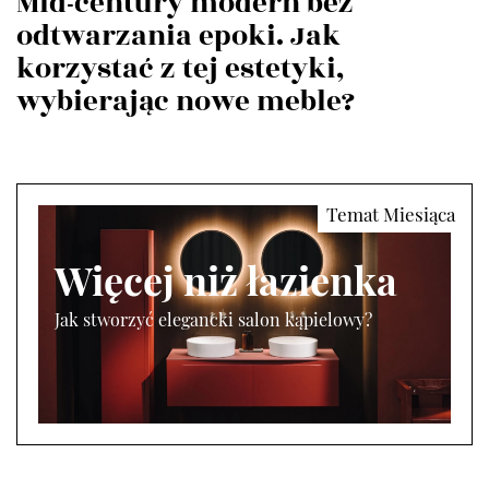
Mid-century modern bez
odtwarzania epoki. Jak
korzystać z tej estetyki,
wybierając nowe meble?
Więcej niż łazienka
Jak stworzyć elegancki salon kąpielowy?