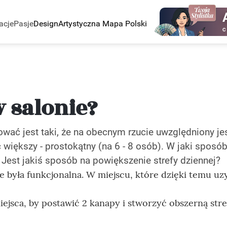
acje
Pasje
Design
Artystyczna Mapa Polski
C
w salonie?
ć jest taki, że na obecnym rzucie uwzględniony jes
 większy - prostokątny (na 6 - 8 osób). W jaki sposó
 Jest jakiś sposób na powiększenie strefy dziennej?
ie była funkcjonalna. W miejscu, które dzięki temu u
ejsca, by postawić 2 kanapy i stworzyć obszerną stre