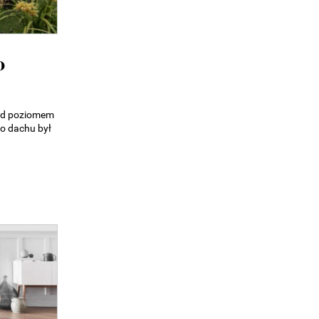
o
ad poziomem
o dachu był