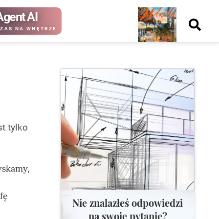
Agent AI
Nowy
ZAS NA WNĘTRZE
numer
kup ten
kup ten
numer
numer
Wydanie papierowe
Wydanie cyfrowe
t tylko
b
zyskamy,
fę
Nie znalazłeś odpowiedzi
na swoje pytanie?