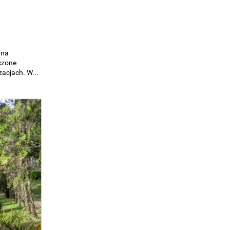
 na
czone
zacjach. W...