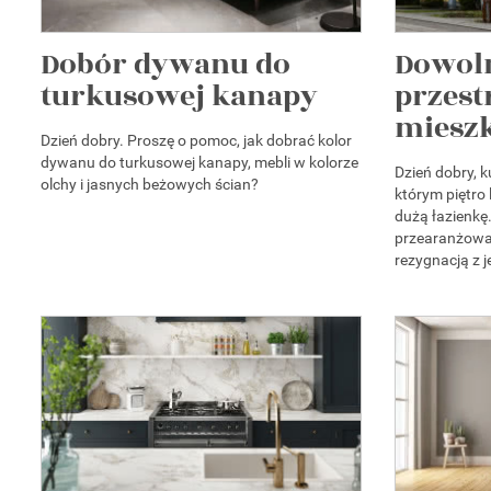
Dobór dywanu do
Dowol
turkusowej kanapy
przes
mieszk
Dzień dobry. Proszę o pomoc, jak dobrać kolor
dywanu do turkusowej kanapy, mebli w kolorze
Dzień dobry, 
olchy i jasnych beżowych ścian?
którym piętro l
dużą łazienk
przearanżowani
rezygnacją z je