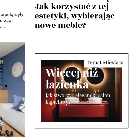
Jak korzystać z tej
estetyki, wybierając
ci połączyły
worząc
nowe meble?
...
Więcej niż
łazienka
Jak stworzyć elegancki salon
kąpielowy?