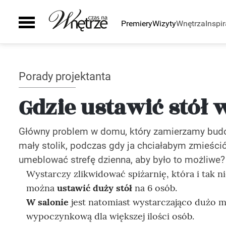
Premiery
Wizyty
Wnętrza
Inspir
Pomieszczenia
Inspiracje
Sztuka
Wyposażenie
Galeria
Zielony zakątek
Kuchnia
Ściany i podłogi
Porady projektanta
Auto
Łazienka
Drzwi i okna
Smaki życia
Salon
Schody
Gdzie ustawić stół 
Sypialnia
Kominki
Pokój dziecka
Grzejniki
Główny problem w domu, który zamierzamy budowa
Gabinet
Oświetlenie
mały stolik, podczas gdy ja chciałabym zmieścić
Biuro
Smart home
umeblować strefę dzienna, aby było to możliwe?
Taras i ogród
Szafy
Wystarczy zlikwidować spiżarnię, która i tak n
Zaplecze domu
AGD
można
ustawić duży stół
na 6 osób.
Zlewy i baterie
W salonie
jest natomiast wystarczająco dużo mi
Wanny i natryski
wypoczynkową dla większej ilości osób.
Ceramika Łazienkowa