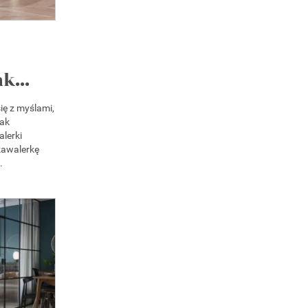
k...
ię z myślami,
jak
lerki
kawalerkę
.