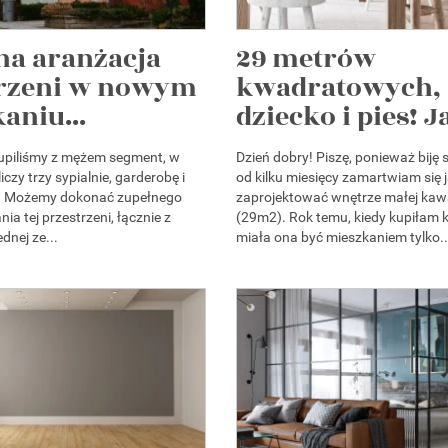
na aranżacja
29 metrów
trzeni w nowym
kwadratowych,
aniu...
dziecko i pies! Ja
kupiliśmy z mężem segment, w
Dzień dobry! Piszę, ponieważ biję s
iczy trzy sypialnie, garderobę i
od kilku miesięcy zamartwiam się 
ę. Możemy dokonać zupełnego
zaprojektować wnętrze małej kawa
a tej przestrzeni, łącznie z
(29m2). Rok temu, kiedy kupiłam 
dnej ze...
miała ona być mieszkaniem tylko..