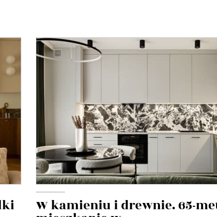
dki
W kamieniu i drewnie. 65-m