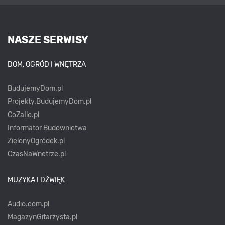
NASZE SERWISY
DOM, OGRÓD I WNĘTRZA
BudujemyDom.pl
Projekty.BudujemyDom.pl
CoZaIle.pl
Informator Budownictwa
ZielonyOgródek.pl
CzasNaWnetrze.pl
MUZYKA I DŹWIĘK
Audio.com.pl
MagazynGitarzysta.pl