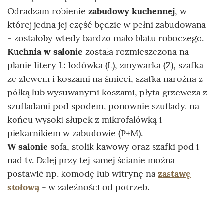
Odradzam robienie
zabudowy kuchennej
, w
której jedna jej część będzie w pełni zabudowana
- zostałoby wtedy bardzo mało blatu roboczego.
Kuchnia w salonie
została rozmieszczona na
planie litery L: lodówka (L), zmywarka (Z), szafka
ze zlewem i koszami na śmieci, szafka narożna z
półką lub wysuwanymi koszami, płyta grzewcza z
szufladami pod spodem, ponownie szuflady, na
końcu wysoki słupek z mikrofalówką i
piekarnikiem w zabudowie (P+M).
W salonie
sofa, stolik kawowy oraz szafki pod i
nad tv. Dalej przy tej samej ścianie można
postawić np. komodę lub witrynę na
zastawę
stołową
- w zależności od potrzeb.