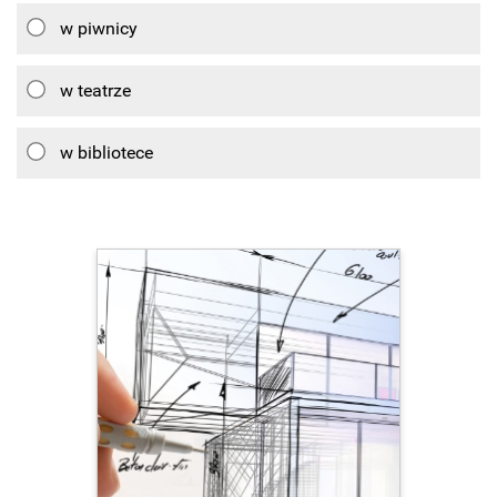
w piwnicy
w teatrze
w bibliotece