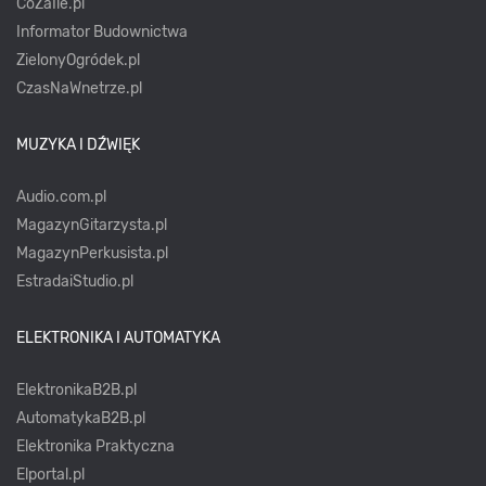
CoZaIle.pl
Informator Budownictwa
ZielonyOgródek.pl
CzasNaWnetrze.pl
MUZYKA I DŹWIĘK
Audio.com.pl
MagazynGitarzysta.pl
MagazynPerkusista.pl
EstradaiStudio.pl
ELEKTRONIKA I AUTOMATYKA
ElektronikaB2B.pl
AutomatykaB2B.pl
Elektronika Praktyczna
Elportal.pl