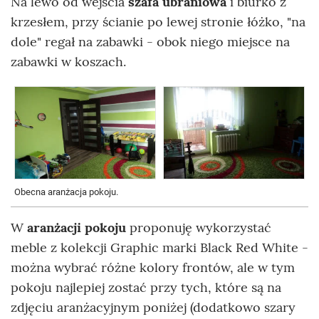
Na lewo od wejścia
szafa ubraniowa
i biurko z
krzesłem, przy ścianie po lewej stronie łóżko, "na
dole" regał na zabawki - obok niego miejsce na
zabawki w koszach.
Obecna aranżacja pokoju.
W
aranżacji pokoju
proponuję wykorzystać
meble z kolekcji Graphic marki Black Red White -
można wybrać różne kolory frontów, ale w tym
pokoju najlepiej zostać przy tych, które są na
zdjęciu aranżacyjnym poniżej (dodatkowo szary