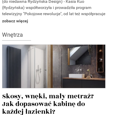
(do niedawna Rydzyńska Design) - Kasia Kuo
(Rydzyńska) współtworzyła i prowadziła program
telewizyjny "Pokojowe rewolucje", od lat też współpracuje
z telewizją jako scengraf. O swojej pracowni mówi: to
zobacz więcej
grupa młodych architektów z dużym doświadczeniem i
sporymi osiągnięciami. Projektują wnętrza, ale tylko
Wnętrza
takie, z jakimi się identyfikują. Uważają, że tylko wtedy
pozostaną szczerzy względem siebie i względem klienta.
Skosy, wnęki, mały metraż?
Jak dopasować kabinę do
każdej łazienki?