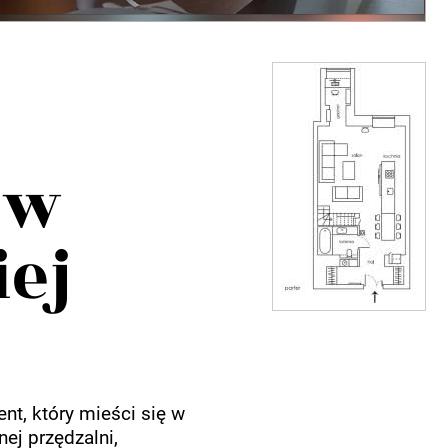
 w
iej
, który mieści się w
ej przędzalni,