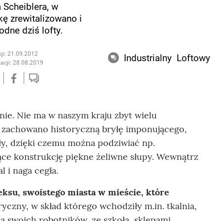
Scheiblera, w
kę zrewitalizowano i
dne dziś lofty.
ji: 21.09.2012
Industrialny
Loftowy
acji: 28.08.2019
nie. Nie ma w naszym kraju zbyt wielu
, zachowano historyczną bryłę imponującego,
y, dzięki czemu można podziwiać np.
ące konstrukcję piękne żeliwne słupy. Wewnątrz
l i naga cegła.
ksu, swoistego miasta w mieście, które
ryczny, w skład którego wchodziły m.in. tkalnia,
a swoich robotników, ze szkołą, sklepami,