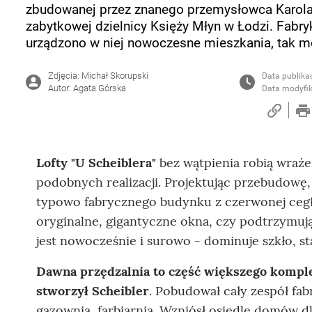
zbudowanej przez znanego przemysłowca Karola 
zabytkowej dzielnicy Księży Młyn w Łodzi. Fabry
urządzono w niej nowoczesne mieszkania, tak mo
Zdjęcia: Michał Skorupski
Data publikac
Autor: Agata Górska
Data modyfik
Lofty "U Scheiblera"
bez wątpienia robią wraże
podobnych realizacji. Projektując przebudowę
typowo fabrycznego budynku z czerwonej cegł
oryginalne, gigantyczne okna, czy podtrzymuj
jest nowocześnie i surowo - dominuje szkło, sta
Dawna przędzalnia to część większego komple
stworzył Scheibler
. Pobudował cały zespół fab
gazownia, farbiarnia. Wzniósł osiedle domów dl