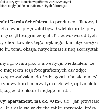
nności, a przy tym idealnie współbrzmi z rzeczywistymi
ło cegły (także na suficie), których faktura jest
alni Karola Scheiblera
, to producent filmowy i
icach dawnej przędzalni bywał wielokrotnie, przy
 czy sesji fotograficznych. Pracował wśród tych
by choć kawałek tego pięknego, klimatycznego i
ę ku temu okazja, natychmiast z niej skorzystał!
myśląc o nim jako o inwestycji; wiedziałem, że
ie miejscem sesji fotograficznych czy zdjęć
to sprowadzałem do Łodzi gości, chciałem mieć
iż typowy hotel, a przy tym ciekawie, optymalnie
iązujące do historii mojego miasta.
owy" apartament, ma ok. 70 m²
, ale - jak przystało
e, że udało się wydzielić także antresolę, która