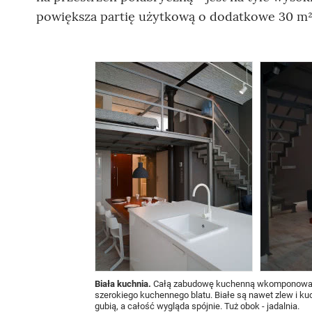
powiększa partię użytkową o dodatkowe 30 m²
Biała kuchnia.
Całą zabudowę kuchenną wkomponowano 
szerokiego kuchennego blatu. Białe są nawet zlew i kuch
gubią, a całość wygląda spójnie. Tuż obok - jadalnia.