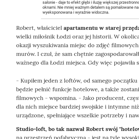
salonie - daje to efekt głębi i iluzję większej przestro
oknami. Nie mniej ważnym detalem są pomalowane na bia
wyeksponowana i wyraźnie widoczna.
Robert, właściciel
apartamentu w starej przędz
wielki miłośnik Łodzi oraz jej historii. W okol
okazji wyszukiwania miejsc do zdjęć filmowych
murów. I czuł, że sam chętnie zagospodarował
ważnego dla Łodzi miejsca. Gdy więc pojawiła si
- Kupiłem jeden z loftów, od samego początku 
będzie pełnić funkcje hotelowe, a także zostan
filmowych - wspomina. - Jako producent, częs
dla nich miejsce bardziej swojskie i intymne n
urządzone, spełniające wszelkie potrzeby i naw
Studio-loft, bo tak nazwał Robert swój "hotel
na przestrzeń pofabryczną - jest na tyle wysoki