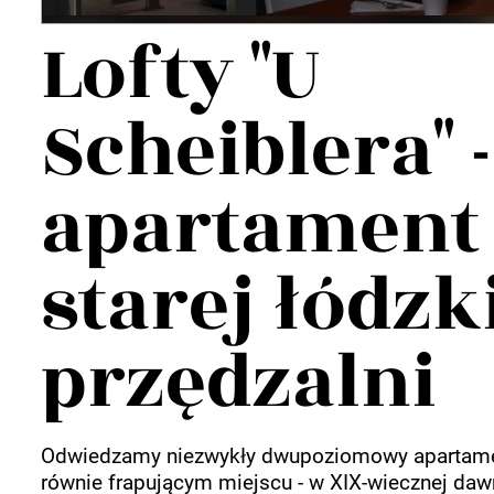
Wellnes
Lofty "U
DIY
Scheiblera" -
apartament
starej łódzk
przędzalni
Odwiedzamy niezwykły dwupoziomowy apartament
równie frapującym miejscu - w XIX-wiecznej dawn