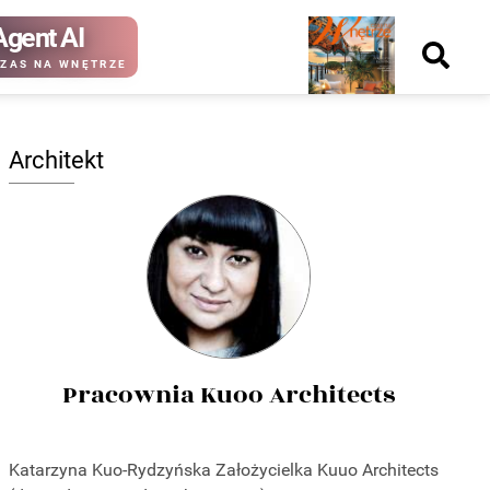
Agent AI
Nowy
ZAS NA WNĘTRZE
numer
Architekt
kup ten
kup ten
numer
numer
Wydanie papierowe
Wydanie cyfrowe
Pracownia Kuoo Architects
Katarzyna Kuo-Rydzyńska Założycielka Kuuo Architects