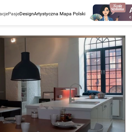
acje
Pasje
Design
Artystyczna Mapa Polski
C