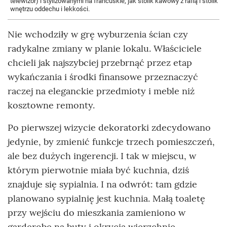
telewizor) i stylizowanymi na francuskie, jak stolik kawowy z rafią i stolik p
wnętrzu oddechu i lekkości.
Nie wchodziły w grę wyburzenia ścian czy
radykalne zmiany w planie lokalu. Właściciele
chcieli jak najszybciej przebrnąć przez etap
wykańczania i środki finansowe przeznaczyć
raczej na eleganckie przedmioty i meble niż
kosztowne remonty.
Po pierwszej wizycie dekoratorki zdecydowano
jedynie, by zmienić funkcje trzech pomieszczeń,
ale bez dużych ingerencji. I tak w miejscu, w
którym pierwotnie miała być kuchnia, dziś
znajduje się sypialnia. I na odwrót: tam gdzie
planowano sypialnię jest kuchnia. Małą toaletę
przy wejściu do mieszkania zamieniono w
garderobę na buty i okrycia wierzchnie.