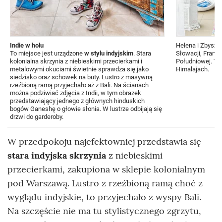
Indie w holu
Helena i Zbyszek
To miejsce jest urządzone
w stylu indyjskim
. Stara
Słowacji, Francji
kolonialna skrzynia z niebieskimi przecierkami i
Południowej. Ter
metalowymi okuciami świetnie sprawdza się jako
Himalajach.
siedzisko oraz schowek na buty. Lustro z masywną
rzeźbioną ramą przyjechało aż z Bali. Na ścianach
można podziwiać zdjęcia z Indii, w tym obrazek
przedstawiający jednego z głównych hinduskich
bogów Ganeshę o głowie słonia. W lustrze odbijają się
drzwi do garderoby.
W przedpokoju najefektowniej przedstawia się
stara indyjska skrzynia
z niebieskimi
przecierkami, zakupiona w sklepie kolonialnym
pod Warszawą. Lustro z rzeźbioną ramą choć z
wyglądu indyjskie, to przyjechało z wyspy Bali.
Na szczęście nie ma tu stylistycznego zgrzytu,