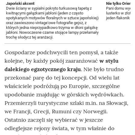
Japoński akcent
Nie tylko Orient
Dwie ściany w sypialni pokryto turkusową tapetą z
Pani domu wyek
kwitnącymi gałązkami jabłoni (jeden z często
lusterko w złote
spotykanych motywów floralnych w sztuce japońskiej)
jeden flakonik o 
oraz zawieszono vintage'owe fotografie gejsz, z
których jedna nieprzypadkowo trzyma w dłoni gałązkę
jabłoni. Nowoczesne czarne stojące lampy przełamały
trochę słodycz tej aranżacji.
Gospodarze podchwycili ten pomysł, a także
kolejne, by każdy pokój zaaranżować
w stylu
dalekiego egzotycznego kraju
. Nie było trudno
przekonać parę do tej koncepcji. Od wielu lat
właściciele podróżują po Europie, szczególne
upodobanie znajdując w górskich wędrówkach.
Przemierzyli turystyczne szlaki m.in. na Słowacji,
we Francji, Grecji, Rumuni czy Norwegii.
Ostatnio zaczęli się wybierać w jeszcze
odleglejsze rejony świata, w tym właśnie do