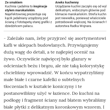
Ze smakiem
Aneks kuchenny
Kuchnia i jadalnia to
inspiracje
Urządzanie kuchni zaczęło się od wybo
stylem marokańskim
.
delikatnym, widocznym głównie pod św
Najefektowniej prezentuje się
klimacie marokańskim. Strefa kuchni 
kącik jadalniany urządzony pod
jest niewielka, ponieważ właściciele nie
ścianą z fototapetą starej grafiki z
potrzebowali większej. Na ścianach fo
dziedzińcem pałacu.
autorstwa Radka Wojnara.
- Zależało nam, żeby przyjrzeć się asortymentowi
kafli w sklepach budowlanych. Przywiązujemy
dużą wagę do detali, a te najlepiej ocenić na
żywo. Oczywiście najwięcej było glazury w
odcieniach beżu i brązu, ale nie taką kolorystykę
chcieliśmy wprowadzić. W końcu wypatrzyliśmy
małe białe i czarne kafelki o subtelnych
tłoczeniach w kształcie koniczyny i te
postanowiliśmy użyć w łazience. Do kuchni na
podłogę i fragment ściany nad blatem wybraliśmy
białe płytki z delikatnym koronkowym wzorem. I