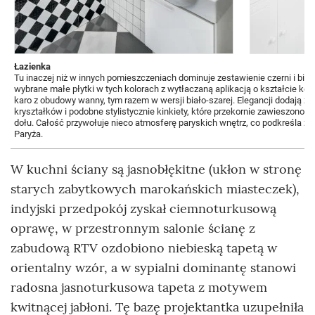
Łazienka
Tu inaczej niż w innych pomieszczeniach dominuje zestawienie czerni i biel
wybrane małe płytki w tych kolorach z wytłaczaną aplikacją o kształcie ko
karo z obudowy wanny, tym razem w wersji biało-szarej. Elegancji dodają ży
kryształków i podobne stylistycznie kinkiety, które przekornie zawieszono 
dołu. Całość przywołuje nieco atmosferę paryskich wnętrz, co podkreśla zd
Paryża.
W kuchni ściany są jasnobłękitne (ukłon w stronę
starych zabytkowych marokańskich miasteczek),
indyjski przedpokój zyskał ciemnoturkusową
oprawę, w przestronnym salonie ścianę z
zabudową RTV ozdobiono niebieską tapetą w
orientalny wzór, a w sypialni dominantę stanowi
radosna jasnoturkusowa tapeta z motywem
kwitnącej jabłoni. Tę bazę projektantka uzupełniła