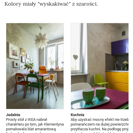
Kolory miały "wyskakiwać" z szarości.
Jadalnia
Kuchnia
Prosty stół z IKEA nabrał
Aby uzyskać mocny efekt nie trzeba u
charakteru po tym, jak Klementyna
pomarańczem na dużej powierzchni pre
pomalowała blat amarantową
przytłacza kuchni. Na podłogę proje