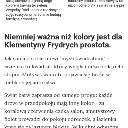
farbą akrylową, a jedną nogę
naturalny produkt. Jest łatwy w utrzy
kolorem trawiastej zieleni.
niż chłodne płytki i świetnie się pre
Wygodny fotel i galeria rodzinnych
zdjęć rozsypana na ścianie budują
familijną atmosferę.
Niemniej ważna niż kolory jest dla
Klementyny Frydrych prostota.
Jak sama o sobie mówi "myśli kwadratami" -
łazienka to kwadrat, który wyjęła i odwróciła o 45
stopni. Motyw kwadratu pojawia się także w
meblach jej autorstwa.
Świat barw zaprasza od samego progu: każde
drzwi w przedpokoju mają inny kolor - za
koralową czerwienią czeka salon, ametystowy
fiolet prowadzi do pokoju córeczek, a łazienka
kryje się za lazurem błękitu. W kuchni odważny,