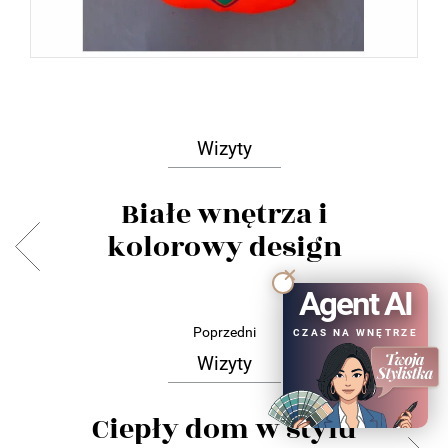
Wizyty
Białe wnętrza i
kolorowy design
Agent AI
Poprzedni
CZAS NA WNĘTRZE
Wizyty
Ciepły dom w stylu