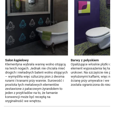
Salon kąpielowy
Barwy z połyskiem
Klementyna wybrała wannę wolno stojącą
Opalizujące włoskie płytki ce
na lwich nogach. Jednak nie chciała mieć
element wyposażenia tej łazie
drogich i nieładnych baterii wolno stojących
urokowi. Na szczęście nie pr
– wymyśliła więc sztuczny pion z dwoma
wyłożonymi kaflami, więc nie 
rurami i kranami przy wannie. Surowość i
ścianę przy umywalce i we wn
prostota tych metalowych elementów
została ograniczona do niez
zestawione z pałacowym żyrandolem to
jeden z przykładów na to, że łamanie
konwencji może być receptą na
oryginalność we wnętrzu.