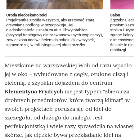
Uroda niedoskanołości
Salon
Projektantka zrobiła wszystko, aby uratować starą
Zgrzebna leciwa
drewnianą podłogę w przedpokoju. Jej
prostym kształto
niedoskonałości uznała za atut. Chwytotablica
stolika i użyte
(przyrząd treningowy dla zaawansowanych wspinaczy),
zgrane kolorysty
zawieszona nad wejściem do pokoju dziewczynek,
o intensywnej ba
sprawdza się w roli intrygującej płaskorzeźby.
ścianie to nie ty
drobiazgi.
Mieszkanie na warszawskiej Woli od razu wpadło
jej w oko - wybudowane z cegły, otulone ciszą i
zielenią, z szybkim dojazdem do centrum.
Klementyna Frydrych
nie jest typem "zbieracza
drobnych przedmiotów, które tworzą klimat", w
swoich projektach porusza się od idei do
szczegółu, od dużego do małego. Jest
perfekcjonistką i wiele razy sprawdziła na własnej
skórze, jak ciężkie bywa przekładanie idei na