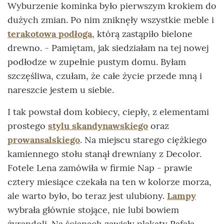
Wyburzenie kominka było pierwszym krokiem do
dużych zmian. Po nim zniknęły wszystkie meble i
terakotowa podłoga
, którą zastąpiło bielone
drewno. - Pamiętam, jak siedziałam na tej nowej
podłodze w zupełnie pustym domu. Byłam
szczęśliwa, czułam, że całe życie przede mną i
nareszcie jestem u siebie.
I tak powstał dom kobiecy, ciepły, z elementami
prostego
stylu skandynawskiego
oraz
prowansalskiego
. Na miejscu starego ciężkiego
kamiennego stołu stanął drewniany z Decolor.
Fotele Lena zamówiła w firmie Nap - prawie
cztery miesiące czekała na ten w kolorze morza,
ale warto było, bo teraz jest ulubiony.
Lampy
wybrała głównie stojące, nie lubi bowiem
żyrandoli. Na ścianach zawisły plakaty Rafała