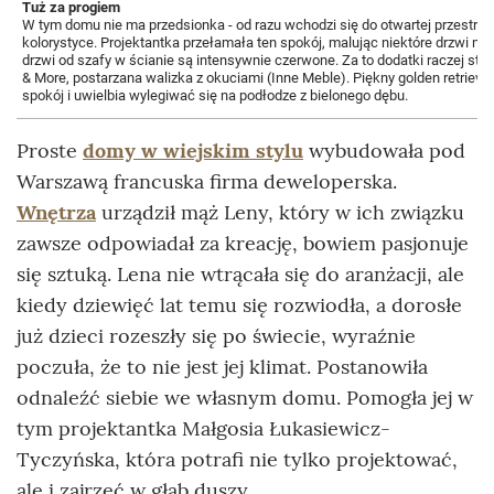
Tuż za progiem
W tym domu nie ma przedsionka - od razu wchodzi się do otwartej przestrzeni
kolorystyce. Projektantka przełamała ten spokój, malując niektóre drzwi na
drzwi od szafy w ścianie są intensywnie czerwone. Za to dodatki raczej s
& More, postarzana walizka z okuciami (Inne Meble). Piękny golden retrieve
spokój i uwielbia wylegiwać się na podłodze z bielonego dębu.
Proste
domy w wiejskim stylu
wybudowała pod
Warszawą francuska firma deweloperska.
Wnętrza
urządził mąż Leny, który w ich związku
zawsze odpowiadał za kreację, bowiem pasjonuje
się sztuką. Lena nie wtrącała się do aranżacji, ale
kiedy dziewięć lat temu się rozwiodła, a dorosłe
już dzieci rozeszły się po świecie, wyraźnie
poczuła, że to nie jest jej klimat. Postanowiła
odnaleźć siebie we własnym domu. Pomogła jej w
tym projektantka Małgosia Łukasiewicz-
Tyczyńska, która potrafi nie tylko projektować,
ale i zajrzeć w głąb duszy.