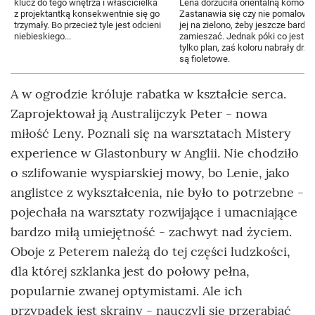
klucz do tego wnętrza i właścicielka
Lena dorzuciła orientalną komodę
z projektantką konsekwentnie się go
Zastanawia się czy nie pomalowa
trzymały. Bo przecież tyle jest odcieni
jej na zielono, żeby jeszcze bardzie
niebieskiego...
zamieszać. Jednak póki co jest to
tylko plan, zaś koloru nabrały drzwi
są fioletowe.
A w ogrodzie króluje rabatka w kształcie serca.
Zaprojektował ją Australijczyk Peter - nowa
miłość Leny. Poznali się na warsztatach Mistery
experience w Glastonbury w Anglii. Nie chodziło
o szlifowanie wyspiarskiej mowy, bo Lenie, jako
anglistce z wykształcenia, nie było to potrzebne -
pojechała na warsztaty rozwijające i umacniające
bardzo miłą umiejętność - zachwyt nad życiem.
Oboje z Peterem należą do tej części ludzkości,
dla której szklanka jest do połowy pełna,
popularnie zwanej optymistami. Ale ich
przypadek jest skrajny - nauczyli się przerabiać