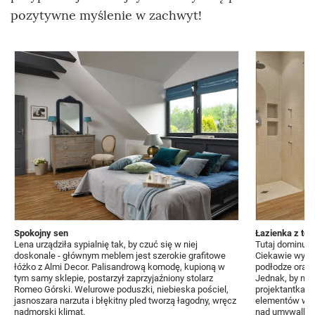
pozytywne myślenie w zachwyt!
Spokojny sen
Łazienka z toa
Lena urządziła sypialnię tak, by czuć się w niej
Tutaj dominuj
doskonale - głównym meblem jest szerokie grafitowe
Ciekawie wygl
łóżko z Almi Decor. Palisandrową komodę, kupioną w
podłodze oraz j
tym samy sklepie, postarzył zaprzyjaźniony stolarz
Jednak, by nie
Romeo Górski. Welurowe poduszki, niebieska pościel,
projektantka z
jasnoszara narzuta i błękitny pled tworzą łagodny, wręcz
elementów w ma
nadmorski klimat.
nad umywalką z