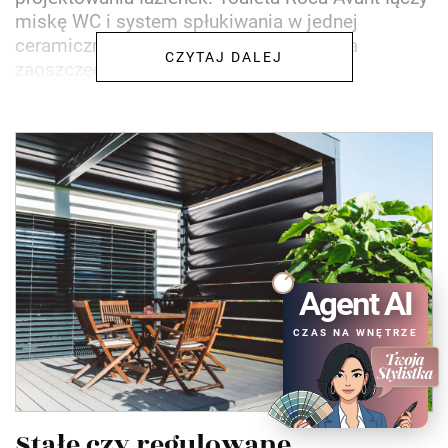
miskę WC i system spłukiwania w jednej
ceramicznej bryle, dzięki czemu pozwala
CZYTAJ DALEJ
zaoszczędzić miejsce bez...
Agent AI
CZAS NA WNĘTRZE
Stałe czy regulowane