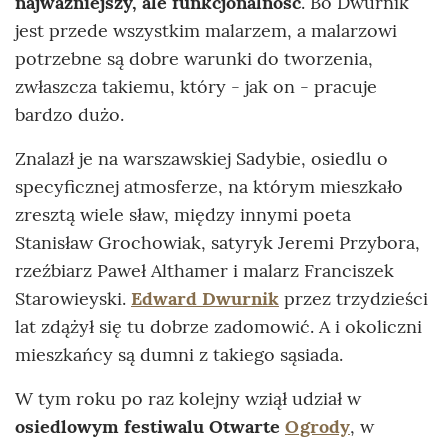
najważniejszy, ale funkcjonalność
. Bo Dwurnik
jest przede wszystkim malarzem, a malarzowi
potrzebne są dobre warunki do tworzenia,
zwłaszcza takiemu, który - jak on - pracuje
bardzo dużo.
Znalazł je na warszawskiej Sadybie, osiedlu o
specyficznej atmosferze, na którym mieszkało
zresztą wiele sław, między innymi poeta
Stanisław Grochowiak, satyryk Jeremi Przybora,
rzeźbiarz Paweł Althamer i malarz Franciszek
Starowieyski.
Edward Dwurnik
przez trzydzieści
lat zdążył się tu dobrze zadomowić. A i okoliczni
mieszkańcy są dumni z takiego sąsiada.
W tym roku po raz kolejny wziął udział w
osiedlowym festiwalu Otwarte
Ogrody
, w