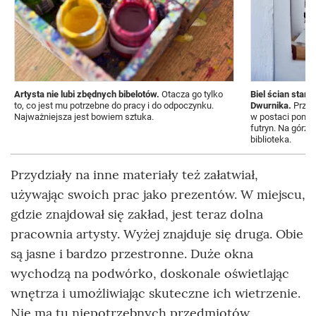
Artysta nie lubi zbędnych bibelotów.
Otacza go tylko
Biel ścian stan
to, co jest mu potrzebne do pracy i do odpoczynku.
Dwurnika.
Przeł
Najważniejsza jest bowiem sztuka.
w postaci pomal
futryn. Na górze,
biblioteka.
Przydziały na inne materiały też załatwiał,
używając swoich prac jako prezentów. W miejscu,
gdzie znajdował się zakład, jest teraz dolna
pracownia artysty. Wyżej znajduje się druga. Obie
są jasne i bardzo przestronne. Duże okna
wychodzą na podwórko, doskonale oświetlając
wnętrza i umożliwiając skuteczne ich wietrzenie.
Nie ma tu niepotrzebnych przedmiotów.