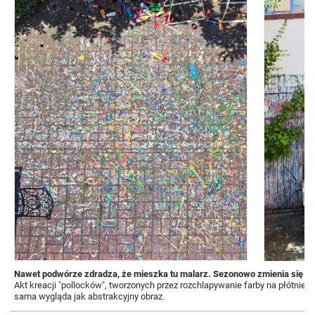
Nawet podwórze zdradza, że mieszka tu malarz. Sezonowo zmienia się o
Akt kreacji "pollocków", tworzonych przez rozchlapywanie farby na płótnie p
sama wygląda jak abstrakcyjny obraz.