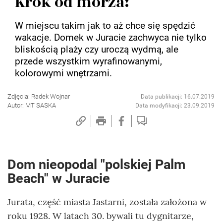
Krok od morza!
W miejscu takim jak to aż chce się spędzić
wakacje. Domek w Juracie zachwyca nie tylko
bliskością plaży czy uroczą wydmą, ale
przede wszystkim wyrafinowanymi,
kolorowymi wnętrzami.
Zdjęcia: Radek Wojnar
Data publikacji: 16.07.2019
Autor: MT SASKA
Data modyfikacji: 23.09.2019
Dom nieopodal "polskiej Palm
Beach" w Juracie
Jurata, część miasta Jastarni, została założona w
roku 1928. W latach 30. bywali tu dygnitarze,