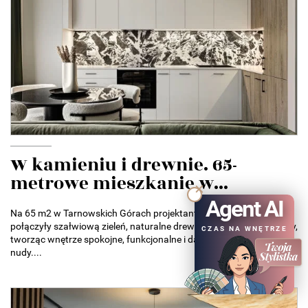
W kamieniu i drewnie. 65-
metrowe mieszkanie w...
Agent AI
Na 65 m2 w Tarnowskich Górach projektantki z AVO Architekci
połączyły szałwiową zieleń, naturalne drewno i kamienne kontrasty,
CZAS NA WNĘTRZE
tworząc wnętrze spokojne, funkcjonalne i dalekie od bezpiecznej
nudy....