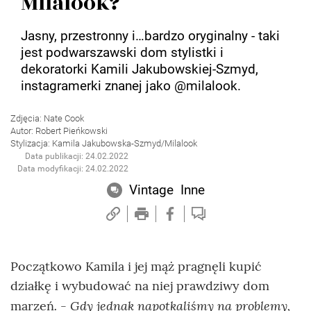
Milalook?
Jasny, przestronny i…bardzo oryginalny - taki
jest podwarszawski dom stylistki i
dekoratorki Kamili Jakubowskiej-Szmyd,
instagramerki znanej jako @milalook.
Zdjęcia: Nate Cook
Autor: Robert Pieńkowski
Stylizacja: Kamila Jakubowska-Szmyd/Milalook
Data publikacji: 24.02.2022
Data modyfikacji: 24.02.2022
Vintage
Inne
Początkowo Kamila i jej mąż pragnęli kupić
działkę i wybudować na niej prawdziwy dom
. - Gdy jednak napotkaliśmy na problemy,
marzeń