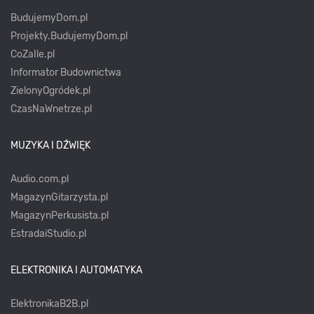
BudujemyDom.pl
Projekty.BudujemyDom.pl
CoZaIle.pl
Informator Budownictwa
ZielonyOgródek.pl
CzasNaWnetrze.pl
MUZYKA I DŹWIĘK
Audio.com.pl
MagazynGitarzysta.pl
MagazynPerkusista.pl
EstradaiStudio.pl
ELEKTRONIKA I AUTOMATYKA
ElektronikaB2B.pl