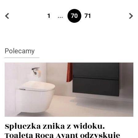
...
70
1
71
Polecamy
Spłuczka znika z widoku.
Toaleta Roca Avant odzyskuje