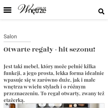
Salon
Otwarte regały - hit sezonu!
Jest taki mebel, który może pełnić kilka
funkcji, a jego prosta, lekka forma idealnie
wpasuje się w zarówno duże, jak i małe
wnętrza w wielu stylach i o różnym
przeznaczeniu. To regał otwarty, zwany też
etażerką.