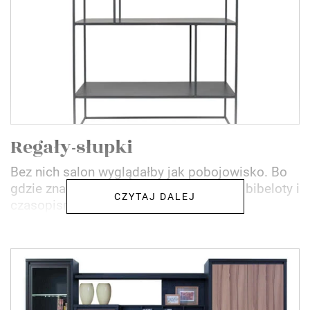
Regały-słupki
Bez nich salon wyglądałby jak pobojowisko. Bo
gdzie znalazłoby się miejsce na książki, bibeloty i
CZYTAJ DALEJ
czasopisma wnętrzarskie?