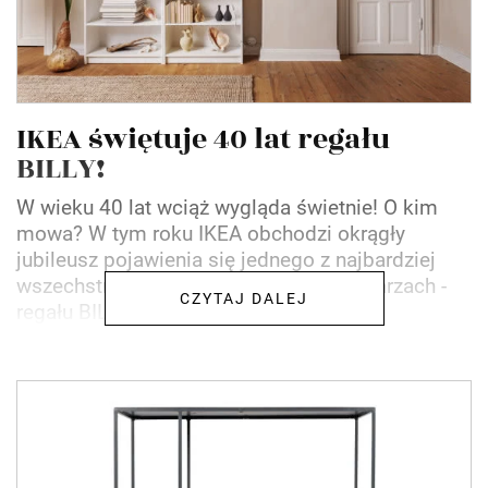
IKEA świętuje 40 lat regału
BILLY!
W wieku 40 lat wciąż wygląda świetnie! O kim
mowa? W tym roku IKEA obchodzi okrągły
jubileusz pojawienia się jednego z najbardziej
wszechstronnych produktów o wielu twarzach -
CZYTAJ DALEJ
regału BILLY. Przez 40...