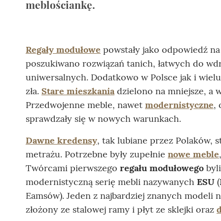
meblościankę.
Regały modułowe
powstały jako odpowiedź na 
poszukiwano rozwiązań tanich, łatwych do wdr
uniwersalnych. Dodatkowo w Polsce jak i wiel
zła.
Stare mieszkania
dzielono na mniejsze, a
Przedwojenne meble, nawet
modernistyczne
,
sprawdzały się w nowych warunkach.
Dawne kredensy
, tak lubiane przez Polaków, 
metrażu. Potrzebne były zupełnie
nowe meble
Twórcami pierwszego
regału modułowego
byl
modernistyczną serię mebli nazywanych
ESU
(
Eamsów). Jeden z najbardziej znanych modeli 
złożony ze stalowej ramy i płyt ze sklejki oraz