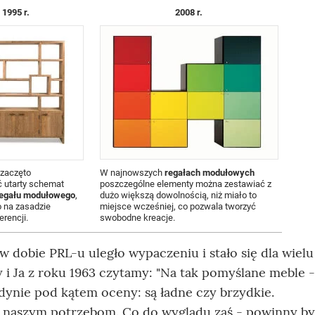
1995 r.
2008 r.
 zaczęto
W najnowszych
regałach modułowych
 utarty schemat
poszczególne elementy można zestawiać z
egału modułowego
,
dużo większą dowolnością, niż miało to
 na zasadzie
miejsce wcześniej, co pozwala tworzyć
rencji.
swobodne kreacje.
w dobie PRL-u uległo wypaczeniu i stało się dla wielu
 i Ja z roku 1963 czytamy: "Na tak pomyślane meble 
edynie pod kątem oceny: są ładne czy brzydkie.
ć naszym potrzebom. Co do wyglądu zaś - powinny b