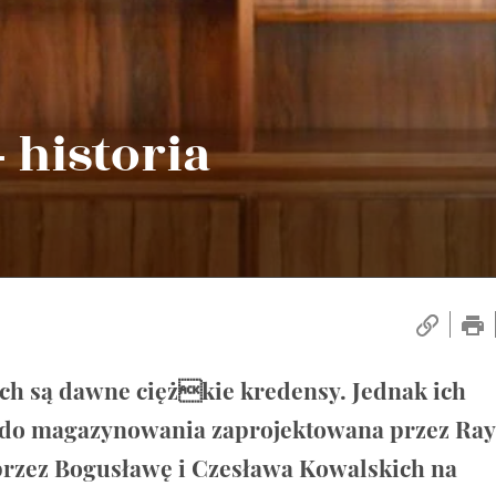
 historia
h są dawne ciężkie kredensy. Jednak ich
do magazynowania zaprojektowana przez Ray
rzez Bogusławę i Czesława Kowalskich na