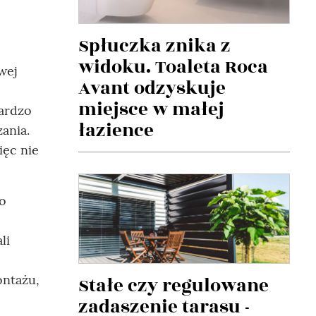
Spłuczka znika z
widoku. Toaleta Roca
wej
Avant odzyskuje
miejsce w małej
bardzo
łazience
ania.
ięc nie
go
li
ontażu,
Stałe czy regulowane
zadaszenie tarasu -