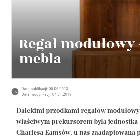
Wellnes
DIY
Regał modułowy -
mebla
Data publikacji: 05.06.2013
Data modyfikacji: 04.01.2019
Dalekimi przodkami regałów modułowyc
właściwym prekursorem była jednostka 
Charlesa Eamsów, u nas zaadaptowana p