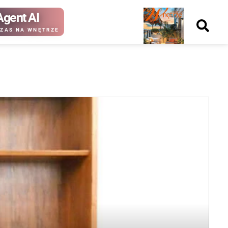
Agent AI
Nowy
ZAS NA WNĘTRZE
numer
kup ten
kup ten
numer
numer
Wydanie papierowe
Wydanie cyfrowe