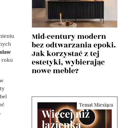
Mid-century modern
nieniu
bez odtwarzania epoki.
znych
Jak korzystać z tej
esław
 roku
estetyki, wybierając
nowe meble?
ów
ty
bel
oć
Więcej niż
.
łazienka