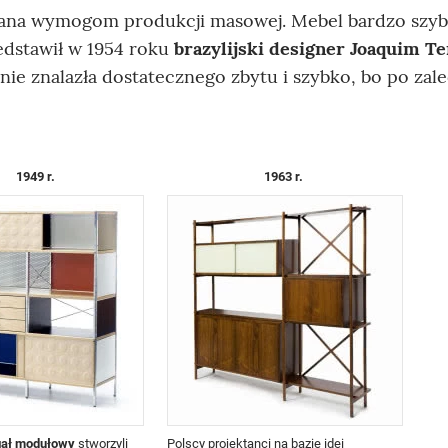
wana wymogom produkcji masowej. Mebel bardzo szy
edstawił w 1954 roku
brazylijski designer Joaquim Te
e znalazła dostatecznego zbytu i szybko, bo po zal
1949 r.
1963 r.
gał modułowy
stworzyli
Polscy projektanci na bazie idei