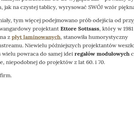
, jak na czystej tablicy, wyrysować SWÓJ wzór piękna
iały, tym więcej podejmowano prób odejścia od przy
 awangardowy projektant
Ettore Sottsass
, który w 198
ana z
płyt laminowanych
, stanowiła humorystyczny
treamu. Niewielu późniejszych projektantów weszło
 wielu powraca do samej idei
regałów modułowych
c
, niepodobnej do projektów z lat 60. i 70.
firm.