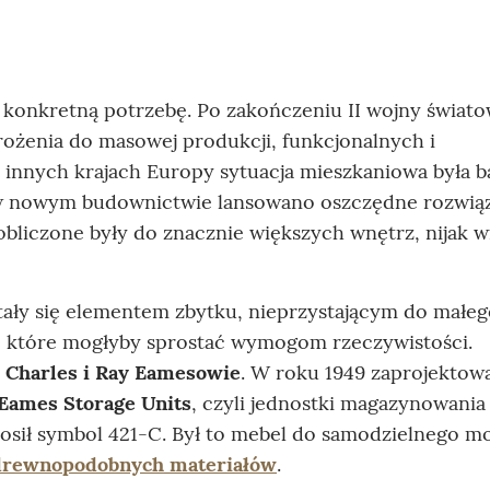
konkretną potrzebę. Po zakończeniu II wojny świato
ożenia do masowej produkcji, funkcjonalnych i
u innych krajach Europy sytuacja mieszkaniowa była 
 w nowym budownictwie lansowano oszczędne rozwiąz
 obliczone były do znacznie większych wnętrz, nijak w
stały się elementem zbytku, nieprzystającym do małe
, które mogłyby sprostać wymogom rzeczywistości.
i
Charles i Ray Eamesowie
. W roku 1949 zaprojektowa
Eames Storage Units
, czyli jednostki magazynowania
nosił symbol 421-C. Był to mebel do samodzielnego m
drewnopodobnych materiałów
.