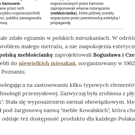
es Eamsowie
.
wypracowanych przez Eamsów
ne przez nich
zaproponowali własne rozwiązania
szybko rozpowszechnili
(
meblościankę
), które później zostały
anci, publika zareagowała
wypaczone przez peerelowską estetykę i
erwą.
propagandę.
nale zdało egzamin w polskich mieszkaniach. W odróż
roblem małego metrażu, a nie zaspokojenia estetyc
polską meblościankę
zaprojektowali
Bogusława i Cz
mebli do
niewielkich mieszkań
, zorganizowany w 1962
 Poznaniu.
 polegająca na zastosowaniu kilku typowych element
ologii przemysłowej. Zazwyczaj była zrobiona z pły
sk". Stała się wyposażeniem niemal obowiązkowym. Me
ał pod żargonową nazwą "meble Kowalskich", która ch
 oddaje też dostępność produktu dla każdego Polaka