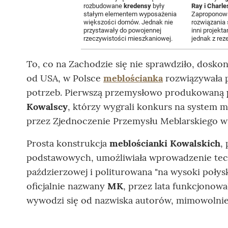
rozbudowane
kredensy
były
Ray i Charl
stałym elementem wyposażenia
Zaproponowa
większości domów. Jednak nie
rozwiązania 
przystawały do powojennej
inni projekt
rzeczywistości mieszkaniowej.
jednak z rez
To, co na Zachodzie się nie sprawdziło, dosko
od USA, w Polsce
meblościanka
rozwiązywała p
potrzeb. Pierwszą przemysłowo produkowaną
Kowalscy
, którzy wygrali konkurs na system 
przez Zjednoczenie Przemysłu Meblarskiego w
Prosta konstrukcja
meblościanki Kowalskich
,
podstawowych, umożliwiała wprowadzenie techn
paździerzowej i politurowana "na wysoki poły
oficjalnie nazwany
MK
, przez lata funkcjonow
wywodzi się od nazwiska autorów, mimowolnie