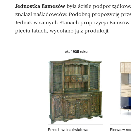
Jednostka Eamesów
była ściśle podporządko
znalazł naśladowców. Podobną propozycję prz
Jednak w samych Stanach propozycja Eamsów ni
pięciu latach, wycofano ją z produkcji.
ok. 1935 roku
Przed II wojną światową
Pierwszy
re