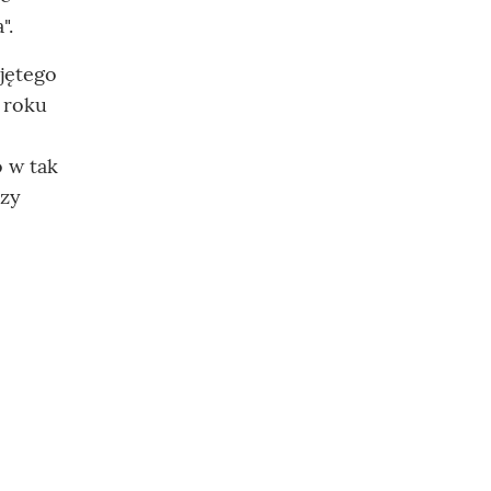
".
jętego
1 roku
 w tak
zy