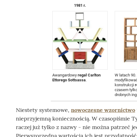
1981 r.
Awangardowy
regał Carlton
W latach 90.
Ettorego Sottsassa
.
modyfikować
konstrukcji
r
czasem tylko
drobnych inge
Niestety systemowe,
nowoczesne wzornictwo
nieprzyjemną koniecznością. W czasopiśmie Ty
raczej już tylko z nazwy - nie można patrzeć j
Pierwszorzędną wartością ich jest przydatnoś