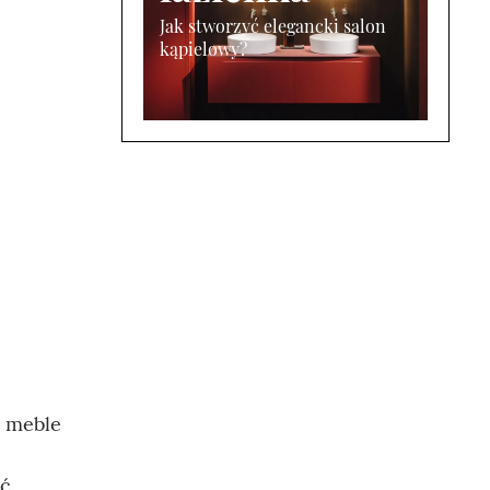
Jak stworzyć elegancki salon
kąpielowy?
- meble
yć