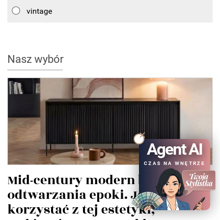
vintage
Nasz wybór
Agent AI
CZAS NA WNĘTRZE
Mid-century modern bez
odtwarzania epoki. Jak
korzystać z tej estetyki,