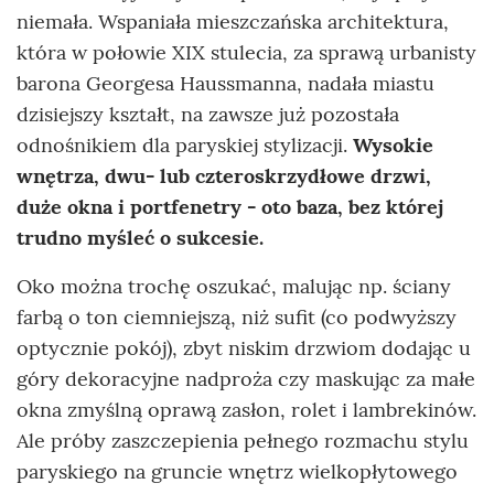
niemała. Wspaniała mieszczańska architektura,
która w połowie XIX stulecia, za sprawą urbanisty
barona Georgesa Haussmanna, nadała miastu
dzisiejszy kształt, na zawsze już pozostała
odnośnikiem dla paryskiej stylizacji.
Wysokie
wnętrza, dwu- lub czteroskrzydłowe drzwi,
duże okna i portfenetry - oto baza, bez której
trudno myśleć o sukcesie.
Oko można trochę oszukać, malując np. ściany
farbą o ton ciemniejszą, niż sufit (co podwyższy
optycznie pokój), zbyt niskim drzwiom dodając u
góry dekoracyjne nadproża czy maskując za małe
okna zmyślną oprawą zasłon, rolet i lambrekinów.
Ale próby zaszczepienia pełnego rozmachu stylu
paryskiego na gruncie wnętrz wielkopłytowego