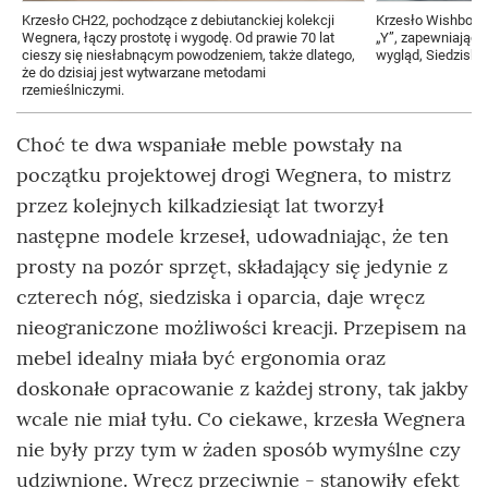
Krzesło CH22, pochodzące z debiutanckiej kolekcji
Krzesło Wishbone 
Wegnera, łączy prostotę i wygodę. Od prawie 70 lat
„Y”, zapewniające
cieszy się niesłabnącym powodzeniem, także dlatego,
wygląd, Siedzisko
że do dzisiaj jest wytwarzane metodami
rzemieślniczymi.
Choć te dwa wspaniałe meble powstały na
początku projektowej drogi Wegnera, to mistrz
przez kolejnych kilkadziesiąt lat tworzył
następne modele krzeseł, udowadniając, że ten
prosty na pozór sprzęt, składający się jedynie z
czterech nóg, siedziska i oparcia, daje wręcz
nieograniczone możliwości kreacji. Przepisem na
mebel idealny miała być ergonomia oraz
doskonałe opracowanie z każdej strony, tak jakby
wcale nie miał tyłu. Co ciekawe, krzesła Wegnera
nie były przy tym w żaden sposób wymyślne czy
udziwnione. Wręcz przeciwnie - stanowiły efekt