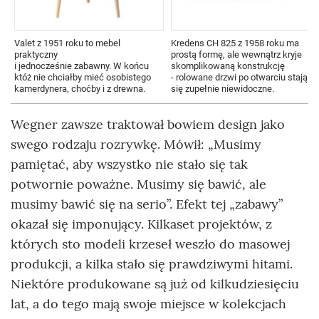
Valet z 1951 roku to mebel
Kredens CH 825 z 1958 roku ma
praktyczny
prostą formę, ale wewnątrz kryje
i jednocześnie zabawny. W końcu
skomplikowaną konstrukcję
któż nie chciałby mieć osobistego
- rolowane drzwi po otwarciu stają
kamerdynera, choćby i z drewna.
się zupełnie niewidoczne.
Wegner zawsze traktował bowiem design jako
swego rodzaju rozrywkę. Mówił: „Musimy
pamiętać, aby wszystko nie stało się tak
potwornie poważne. Musimy się bawić, ale
musimy bawić się na serio”. Efekt tej „zabawy”
okazał się imponujący. Kilkaset projektów, z
których sto modeli krzeseł weszło do masowej
produkcji, a kilka stało się prawdziwymi hitami.
Niektóre produkowane są już od kilkudziesięciu
lat, a do tego mają swoje miejsce w kolekcjach