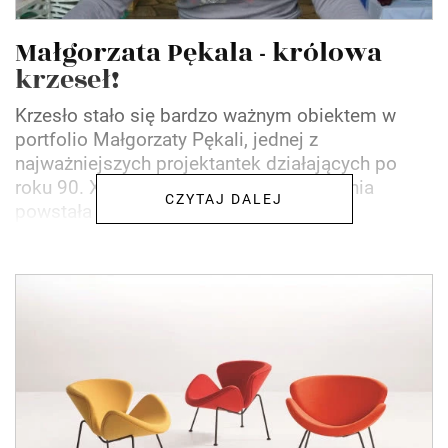
Małgorzata Pękala - królowa
krzeseł!
Krzesło stało się bardzo ważnym obiektem w
portfolio Małgorzaty Pękali, jednej z
najważniejszych projektantek działających po
roku 90. XX wieku. Jej pierwsza pracownia
CZYTAJ DALEJ
powstała w 1993 r. Absolwentka...