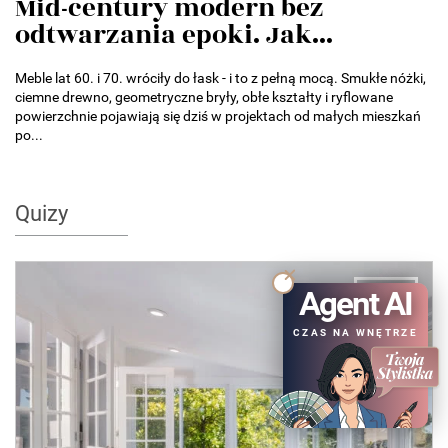
Mid-century modern bez
odtwarzania epoki. Jak...
Meble lat 60. i 70. wróciły do łask - i to z pełną mocą. Smukłe nóżki,
ciemne drewno, geometryczne bryły, obłe kształty i ryflowane
powierzchnie pojawiają się dziś w projektach od małych mieszkań
po...
Quizy
QUIZ
Agent AI
CZAS NA WNĘTRZE