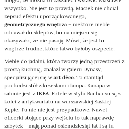
mogło, że można tu zaszaleć i wstawić właściwie
wszystko. Nie jest to prawdą. Maciek nie chciał
zepsuć efektu uporządkowanego,
geometrycznego wnętrza
– niektóre meble
oddawał do sklepów, bo na miejscu się
okazywało, że nie pasują. Mówi, że jest to
wnętrze trudne, które łatwo byłoby oszpecić.
Meble do jadalni, która tworzy jedną przestrzeń z
prostą kuchnią, znalazł w galerii Dynasy,
specjalizującej się w
art déco
. To stamtąd
pochodzi stół z krzesłami i lampa. Kanapa w
salonie jest z
IKEA
. Fotele w stylu Bauhausu są z
kolei z antykwariatu na warszawskiej Saskiej
Kępie. Tu nic nie jest przypadkowe. Nawet
oficerki stojące przy wejściu to tak naprawdę
zabytek - mają ponad osiemdziesiąt lat i są tu