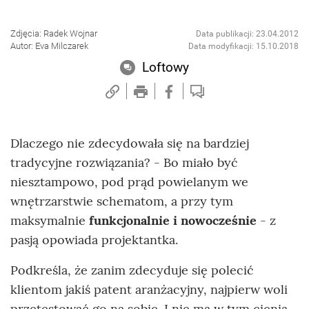
Zdjęcia: Radek Wojnar
Data publikacji: 23.04.2012
Autor: Eva Milczarek
Data modyfikacji: 15.10.2018
Loftowy
Dlaczego nie zdecydowała się na bardziej
tradycyjne rozwiązania? - Bo miało być
niesztampowo, pod prąd powielanym we
wnętrzarstwie schematom, a przy tym
maksymalnie
funkcjonalnie i nowocześnie
- z
pasją opowiada projektantka.
Podkreśla, że zanim zdecyduje się polecić
klientom jakiś patent aranżacyjny, najpierw woli
przetestować go na sobie. I nie ma w tym cienia