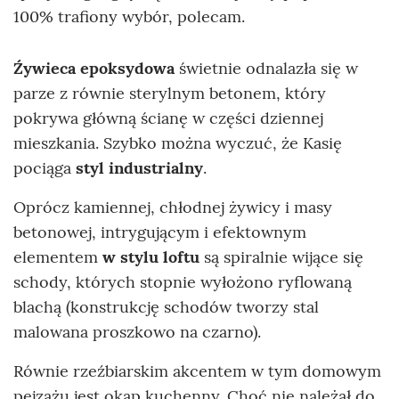
100% trafiony wybór, polecam.
Źywieca epoksydowa
świetnie odnalazła się w
parze z równie sterylnym betonem, który
pokrywa główną ścianę w części dziennej
mieszkania. Szybko można wyczuć, że Kasię
pociąga
styl industrialny
.
Oprócz kamiennej, chłodnej żywicy i masy
betonowej, intrygującym i efektownym
elementem
w stylu loftu
są spiralnie wijące się
schody, których stopnie wyłożono ryflowaną
blachą (konstrukcję schodów tworzy stal
malowana proszkowo na czarno).
Równie rzeźbiarskim akcentem w tym domowym
pejzażu jest okap kuchenny. Choć nie należał do