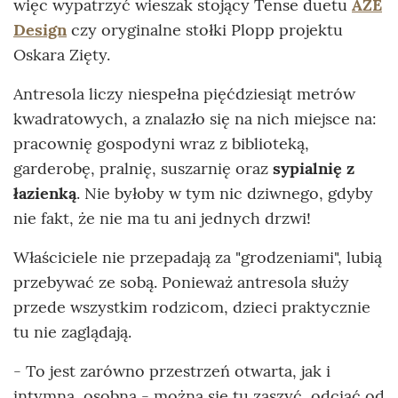
więc wypatrzyć wieszak stojący Tense duetu
AZE
Design
czy oryginalne stołki Plopp projektu
Oskara Zięty.
Antresola liczy niespełna pięćdziesiąt metrów
kwadratowych, a znalazło się na nich miejsce na:
pracownię gospodyni wraz z biblioteką,
garderobę, pralnię, suszarnię oraz
sypialnię z
łazienką
. Nie byłoby w tym nic dziwnego, gdyby
nie fakt, że nie ma tu ani jednych drzwi!
Właściciele nie przepadają za "grodzeniami", lubią
przebywać ze sobą. Ponieważ antresola służy
przede wszystkim rodzicom, dzieci praktycznie
tu nie zaglądają.
- To jest zarówno przestrzeń otwarta, jak i
intymna, osobna - można się tu zaszyć, odciąć od