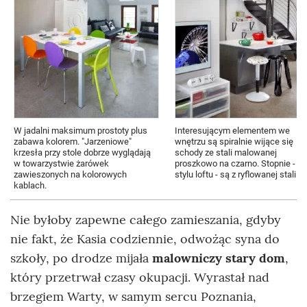
W jadalni maksimum prostoty plus
Interesującym elementem we
zabawa kolorem. "Jarzeniowe"
wnętrzu są spiralnie wijące się
krzesła przy stole dobrze wyglądają
schody ze stali malowanej
w towarzystwie żarówek
proszkowo na czarno. Stopnie - w
zawieszonych na kolorowych
stylu loftu - są z ryflowanej stali.
kablach.
Nie byłoby zapewne całego zamieszania, gdyby
nie fakt, że Kasia codziennie, odwożąc syna do
szkoły, po drodze mijała
malowniczy stary dom
,
który przetrwał czasy okupacji. Wyrastał nad
brzegiem Warty, w samym sercu Poznania,