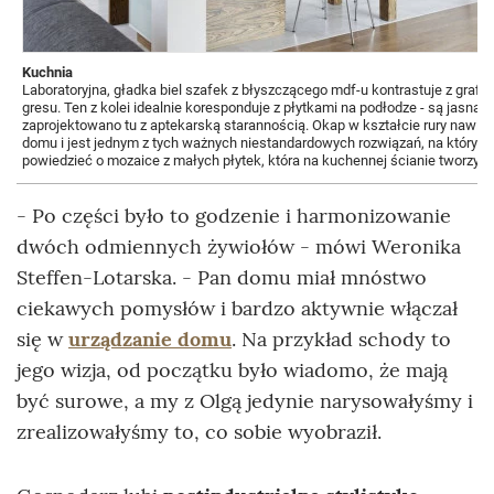
Kuchnia
Laboratoryjna, gładka biel szafek z błyszczącego mdf-u kontrastuje z grafit
gresu. Ten z kolei idealnie koresponduje z płytkami na podłodze - są jasną we
zaprojektowano tu z aptekarską starannością. Okap w kształcie rury nawiąz
domu i jest jednym z tych ważnych niestandardowych rozwiązań, na który
powiedzieć o mozaice z małych płytek, która na kuchennej ścianie tworzy 
- Po części było to godzenie i harmonizowanie
dwóch odmiennych żywiołów - mówi Weronika
Steffen-Lotarska. - Pan domu miał mnóstwo
ciekawych pomysłów i bardzo aktywnie włączał
się w
urządzanie domu
. Na przykład schody to
jego wizja, od początku było wiadomo, że mają
być surowe, a my z Olgą jedynie narysowałyśmy i
zrealizowałyśmy to, co sobie wyobraził.