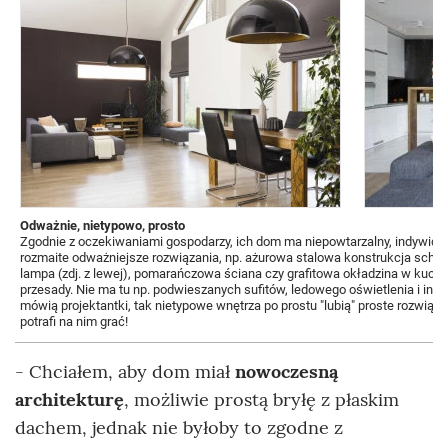
Odważnie, nietypowo, prosto
Zgodnie z oczekiwaniami gospodarzy, ich dom ma niepowtarzalny, indywidua
rozmaite odważniejsze rozwiązania, np. ażurowa stalowa konstrukcja scho
lampa (zdj. z lewej), pomarańczowa ściana czy grafitowa okładzina w kuchn
przesady. Nie ma tu np. podwieszanych sufitów, ledowego oświetlenia i inny
mówią projektantki, tak nietypowe wnętrza po prostu "lubią" proste rozwiąza
potrafi na nim grać!
- Chciałem, aby dom miał
nowoczesną
architekturę
, możliwie prostą bryłę z płaskim
dachem, jednak nie byłoby to zgodne z