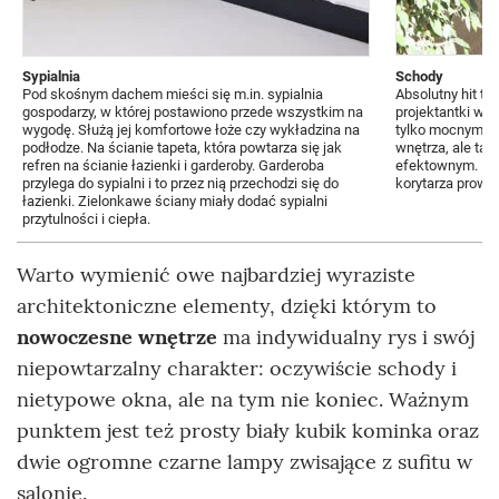
Sypialnia
Schody
Pod skośnym dachem mieści się m.in. sypialnia
Absolutny hit t
gospodarzy, w której postawiono przede wszystkim na
projektantki wiz
wygodę. Służą jej komfortowe łoże czy wykładzina na
tylko mocnym a
podłodze. Na ścianie tapeta, która powtarza się jak
wnętrza, ale tak
refren na ścianie łazienki i garderoby. Garderoba
efektownym. Prze
przylega do sypialni i to przez nią przechodzi się do
korytarza prowad
łazienki. Zielonkawe ściany miały dodać sypialni
przytulności i ciepła.
Warto wymienić owe najbardziej wyraziste
architektoniczne elementy, dzięki którym to
nowoczesne wnętrze
ma indywidualny rys i swój
niepowtarzalny charakter: oczywiście schody i
nietypowe okna, ale na tym nie koniec. Ważnym
punktem jest też prosty biały kubik kominka oraz
dwie ogromne czarne lampy zwisające z sufitu w
salonie.