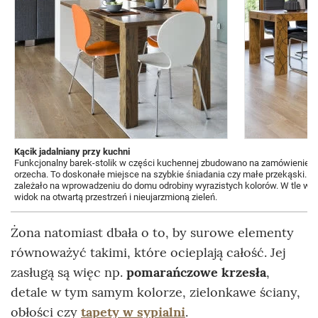
Kącik jadalniany przy kuchni
Funkcjonalny barek-stolik w części kuchennej zbudowano na zamówienie. Je
orzecha. To doskonałe miejsce na szybkie śniadania czy małe przekąski. Kr
zależało na wprowadzeniu do domu odrobiny wyrazistych kolorów. W tle widać
widok na otwartą przestrzeń i nieujarzmioną zieleń.
Żona natomiast dbała o to, by surowe elementy
równoważyć takimi, które ocieplają całość. Jej
zasługą są więc np.
pomarańczowe krzesła
,
detale w tym samym kolorze, zielonkawe ściany,
obłości czy
tapety w sypialni
.