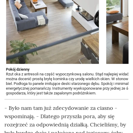
Pokój dzienny
Rzut oka z antresoli na część wypoczynkową salonu. Stąd najlepiej widać
można docenić prostą bryłę kominka czy urodę wielkich okien. W stonowanej
biel. Podłoga to panele imitujące deski starzonego dębu. Spokój i minimali
energetycznej pomarańczy. Instrumenty wyeksponowane przy jednej ze ścia
gospodarza, który jest także zapalonym podróżnikiem.
- Było nam tam już zdecydowanie za ciasno -
wspominają. - Dlatego przyszła pora, aby się
rozejrzeć za odpowiednią działką. Chcieliśmy, by
była bardzo duża i położona nad jeziorem; żeby