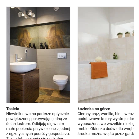
Toaleta
Łazienka na górze
Niewielkie wc na parterze optycznie
Ciemny brąz, wanilia, biel - w łaz
powiększono, pokrywając jedną ze
podstawowe kolory wystroju domu. 
ścian lustrem. Odbijają się w nim
wyposażona we wszelkie niezbędne
małe popiersia przywiezione z jednej
meble. Okienko doświetla wnętrze 
z egzotycznych podróży gospodarza.
środka można wejść przez garderobę
Także tutaj pojawia się delikatny