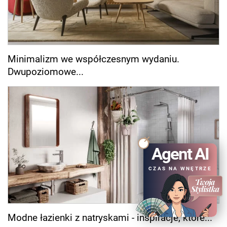
Minimalizm we współczesnym wydaniu.
Dwupoziomowe...
Agent AI
CZAS NA WNĘTRZE
Modne łazienki z natryskami - inspiracje, które...