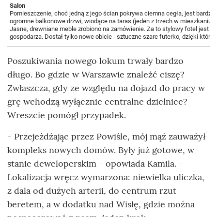
Salon
Pomieszczenie, choć jedną z jego ścian pokrywa ciemna cegła, jest bardzo 
ogromne balkonowe drzwi, wiodące na taras (jeden z trzech w mieszkaniu),
Jasne, drewniane meble zrobiono na zamówienie. Za to stylowy fotel jest st
gospodarza. Dostał tylko nowe obicie - sztuczne szare futerko, dzięki któremu
Poszukiwania nowego lokum trwały bardzo
długo. Bo gdzie w Warszawie znaleźć ciszę?
Zwłaszcza, gdy ze względu na dojazd do pracy w
grę wchodzą wyłącznie centralne dzielnice?
Wreszcie pomógł przypadek.
- Przejeżdżając przez Powiśle, mój mąż zauważył
kompleks nowych domów. Były już gotowe, w
stanie deweloperskim - opowiada Kamila. -
Lokalizacja wręcz wymarzona: niewielka uliczka,
z dala od dużych arterii, do centrum rzut
beretem, a w dodatku nad Wisłę, gdzie można