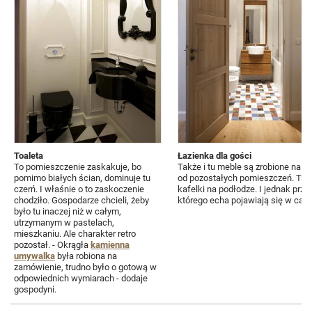
Toaleta
Łazienka dla gości
To pomieszczenie zaskakuje, bo
Także i tu meble są zrobione na z
pomimo białych ścian, dominuje tu
od pozostałych pomieszczeń. Tak 
czerń. I właśnie o to zaskoczenie
kafelki na podłodze. I jednak przy
chodziło. Gospodarze chcieli, żeby
którego echa pojawiają się w cał
było tu inaczej niż w całym,
utrzymanym w pastelach,
mieszkaniu. Ale charakter retro
pozostał. - Okrągła
kamienna
umywalka
była robiona na
zamówienie, trudno było o gotową w
odpowiednich wymiarach - dodaje
gospodyni.