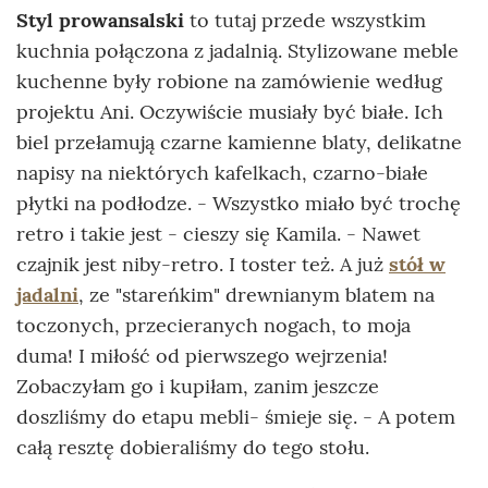
Styl prowansalski
to tutaj przede wszystkim
kuchnia połączona z jadalnią. Stylizowane meble
kuchenne były robione na zamówienie według
projektu Ani. Oczywiście musiały być białe. Ich
biel przełamują czarne kamienne blaty, delikatne
napisy na niektórych kafelkach, czarno-białe
płytki na podłodze. - Wszystko miało być trochę
retro i takie jest - cieszy się Kamila. - Nawet
czajnik jest niby-retro. I toster też. A już
stół w
jadalni
, ze "stareńkim" drewnianym blatem na
toczonych, przecieranych nogach, to moja
duma! I miłość od pierwszego wejrzenia!
Zobaczyłam go i kupiłam, zanim jeszcze
doszliśmy do etapu mebli- śmieje się. - A potem
całą resztę dobieraliśmy do tego stołu.