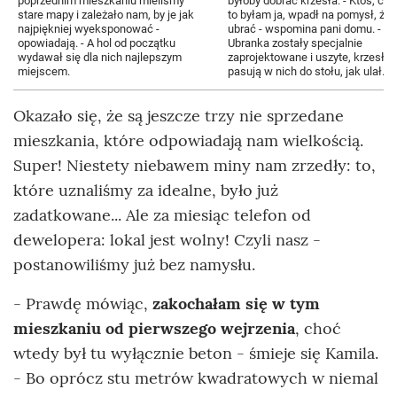
poprzednim mieszkaniu mieliśmy
byłoby dobrać krzesła. - Ktoś, ch
stare mapy i zależało nam, by je jak
to byłam ja, wpadł na pomysł, żeb
najpiękniej wyeksponować -
ubrać - wspomina pani domu. -
opowiadają. - A hol od początku
Ubranka zostały specjalnie
wydawał się dla nich najlepszym
zaprojektowane i uszyte, krzesła
miejscem.
pasują w nich do stołu, jak ulał.
Okazało się, że są jeszcze trzy nie sprzedane
mieszkania, które odpowiadają nam wielkością.
Super! Niestety niebawem miny nam zrzedły: to,
które uznaliśmy za idealne, było już
zadatkowane... Ale za miesiąc telefon od
dewelopera: lokal jest wolny! Czyli nasz -
postanowiliśmy już bez namysłu.
- Prawdę mówiąc,
zakochałam się w tym
mieszkaniu od pierwszego wejrzenia
, choć
wtedy był tu wyłącznie beton - śmieje się Kamila.
- Bo oprócz stu metrów kwadratowych w niemal