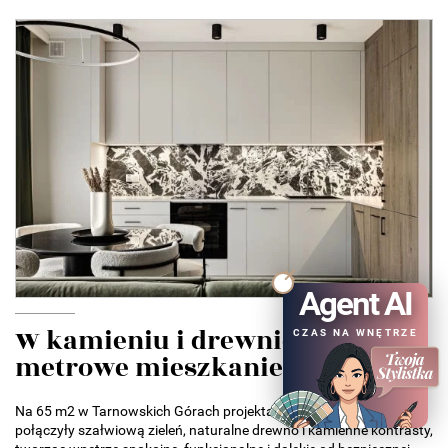
Agent AI
W kamieniu i drewnie. 65-
CZAS NA WNĘTRZE
metrowe mieszkanie w...
Na 65 m2 w Tarnowskich Górach projektantki z AVO Architekci
połączyły szałwiową zieleń, naturalne drewno i kamienne kontrasty,