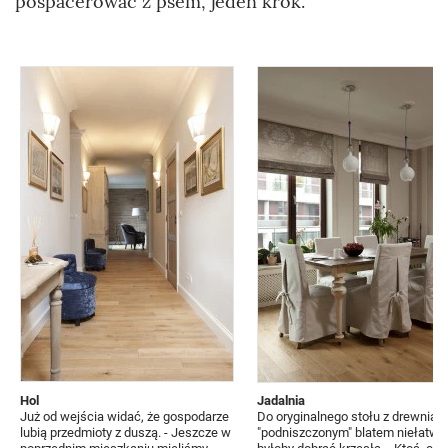
pospacerować z psem, jeden krok.
Hol
Jadalnia
Już od wejścia widać, że gospodarze
Do oryginalnego stołu z drewnian
lubią przedmioty z duszą. - Jeszcze w
"podniszczonym" blatem niełatwo