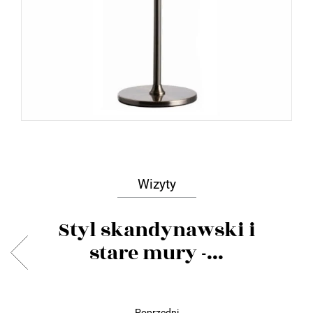
Wizyty
Styl skandynawski i
stare mury -...
Poprzedni