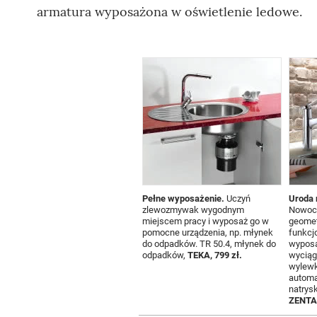
armatura wyposażona w oświetlenie ledowe.
Pełne wyposażenie.
Uczyń
Uroda 
zlewozmywak wygodnym
Nowoc
miejscem pracy i wyposaż go w
geomet
pomocne urządzenia, np. młynek
funkcj
do odpadków. TR 50.4, młynek do
wypos
odpadków,
TEKA, 799 zł.
wyciąg
wylewk
automa
natrys
ZENTA,