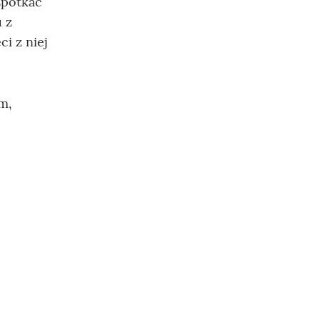
spotkać
 z
i z niej
m,