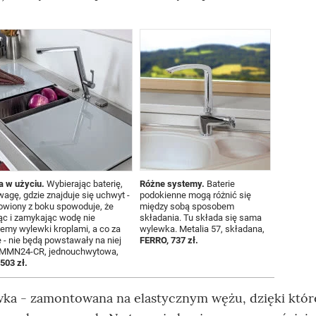
 w użyciu.
Wybierając baterię,
Różne systemy.
Baterie
agę, gdzie znajduje się uchwyt -
podokienne mogą różnić się
owiony z boku spowoduje, że
między sobą sposobem
ąc i zamykając wodę nie
składania. Tu składa się sama
emy wylewki kroplami, a co za
wylewka. Metalia 57, składana,
e - nie będą powstawały na niej
FERRO, 737 zł.
. MMN24-CR, jednouchwytowa,
503 zł.
wka - zamontowana na elastycznym wężu, dzięki któ