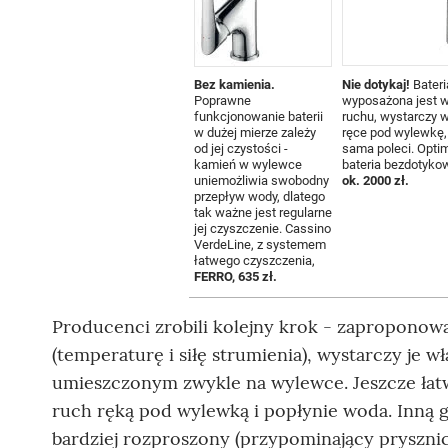
Bez kamienia.
Nie dotykaj!
Bateri
Poprawne
wyposażona jest w
funkcjonowanie baterii
ruchu, wystarczy 
w dużej mierze zależy
ręce pod wylewkę,
od jej czystości -
sama poleci. Opti
kamień w wylewce
bateria bezdotyko
uniemożliwia swobodny
ok. 2000 zł.
przepływ wody, dlatego
tak ważne jest regularne
jej czyszczenie. Cassino
VerdeLine, z systemem
łatwego czyszczenia,
FERRO, 635 zł.
Producenci zrobili kolejny krok - zaproponowa
(temperaturę i siłę strumienia), wystarczy je 
umieszczonym zwykle na wylewce. Jeszcze łatw
ruch ręką pod wylewką i popłynie woda. Inną 
bardziej rozproszony (przypominający prysznic