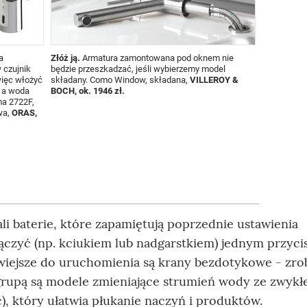
a
Złóż ją.
Armatura zamontowana pod oknem nie
 czujnik
będzie przeszkadzać, jeśli wybierzemy model
więc włożyć
składany. Como Window, składana,
VILLEROY &
 a woda
BOCH, ok. 1946 zł.
ma 2722F,
wa,
ORAS,
li baterie, które zapamiętują poprzednie ustawienia
włączyć (np. kciukiem lub nadgarstkiem) jednym przyc
iejsze do uruchomienia są krany bezdotykowe - zro
grupą są modele zmieniające strumień wody ze zwykł
), który ułatwia płukanie naczyń i produktów.