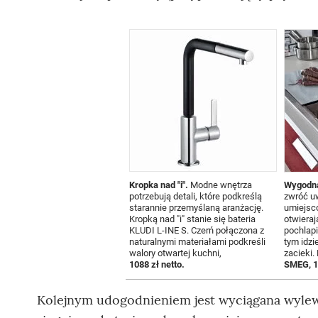
Kropka nad "i".
Modne wnętrza
Wygodna
potrzebują detali, które podkreślą
zwróć uw
starannie przemyślaną aranżację.
umiejsc
Kropką nad "i" stanie się bateria
otwieraj
KLUDI L-INE S. Czerń połączona z
pochlapi
naturalnymi materiałami podkreśli
tym idzi
walory otwartej kuchni,
zacieki
1088 zł netto.
SMEG, 1
Kolejnym udogodnieniem jest wyciągana wyle