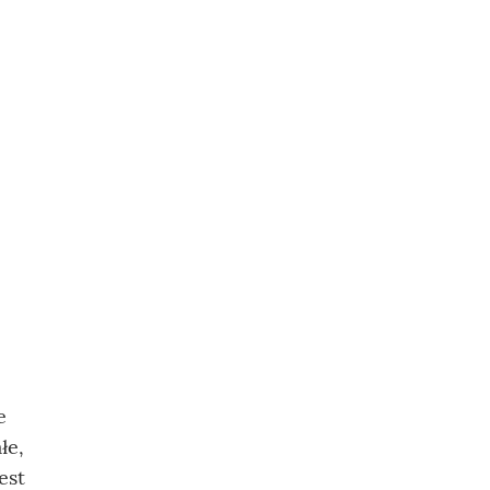
e
łe,
est