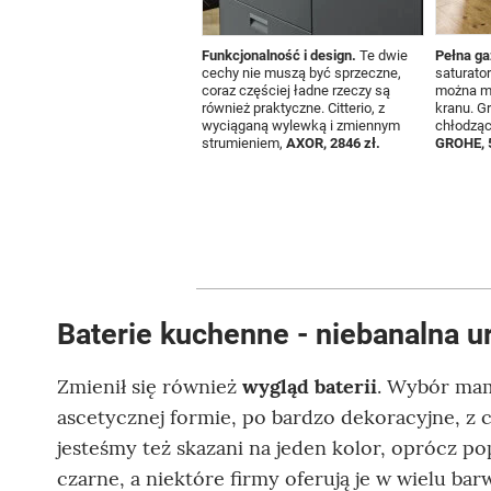
Funkcjonalność i design.
Te dwie
Pełna ga
cechy nie muszą być sprzeczne,
saturator
coraz częściej ładne rzeczy są
można m
również praktyczne. Citterio, z
kranu. Gr
wyciąganą wylewką i zmiennym
chłodzą
strumieniem,
AXOR, 2846 zł.
GROHE, 5
Baterie kuchenne - niebanalna 
Zmienił się również
wygląd baterii
. Wybór mam
ascetycznej formie, po bardzo dekoracyjne, 
jesteśmy też skazani na jeden kolor, oprócz p
czarne, a niektóre firmy oferują je w wielu ba