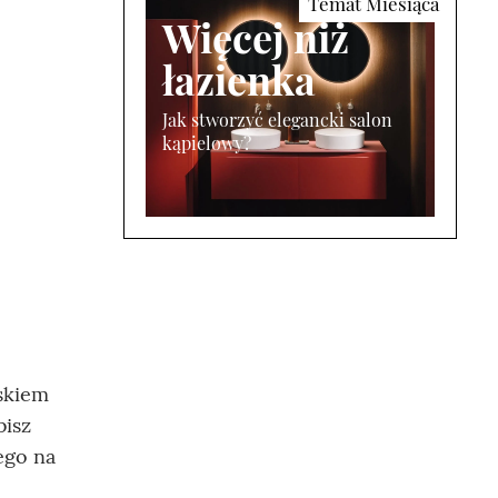
Więcej niż
łazienka
Jak stworzyć elegancki salon
kąpielowy?
iskiem
bisz
ego na