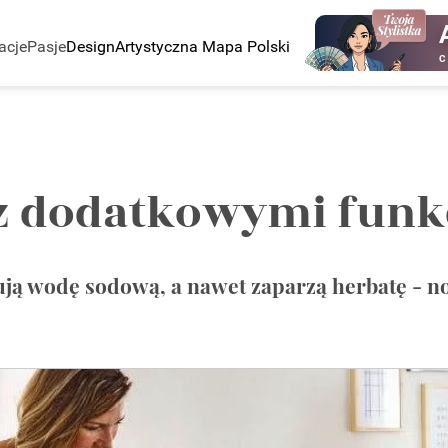
acje
Pasje
Design
Artystyczna Mapa Polski
C
 z dodatkowymi fun
rwują wodę sodową, a nawet zaparzą herbatę - 