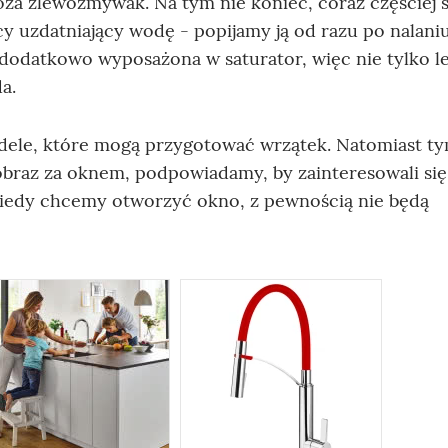
oza zlewozmywak. Na tym nie koniec, coraz częściej 
 uzdatniający wodę - popijamy ją od razu po nalaniu
dodatkowo wyposażona w saturator, więc nie tylko lec
a.
le, które mogą przygotować wrzątek. Natomiast ty
obraz za oknem, podpowiadamy, by zainteresowali się
kiedy chcemy otworzyć okno, z pewnością nie będą