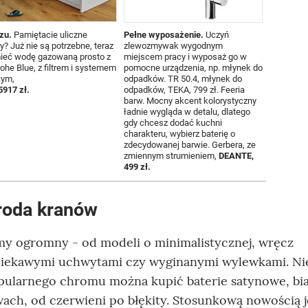
zu.
Pamiętacie uliczne
Pełne wyposażenie.
Uczyń
y? Już nie są potrzebne, teraz
zlewozmywak wygodnym
ieć wodę gazowaną prosto z
miejscem pracy i wyposaż go w
ohe Blue, z filtrem i systemem
pomocne urządzenia, np. młynek do
cym,
odpadków. TR 50.4, młynek do
917 zł.
odpadków, TEKA, 799 zł. Feeria
barw. Mocny akcent kolorystyczny
ładnie wygląda w detalu, dlatego
gdy chcesz dodać kuchni
charakteru, wybierz baterię o
zdecydowanej barwie. Gerbera, ze
zmiennym strumieniem,
DEANTE,
499 zł.
uroda kranów
y ogromny - od modeli o minimalistycznej, wręcz
z ciekawymi uchwytami czy wyginanymi wylewkami. Ni
opularnego chromu można kupić baterie satynowe, bia
rwach, od czerwieni po błękity. Stosunkową nowością j