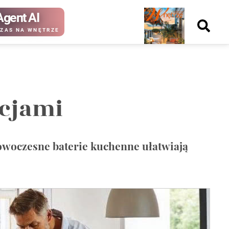
Agent AI
Nowy
ZAS NA WNĘTRZE
numer
kcjami
kup ten
kup ten
numer
numer
Wydanie papierowe
Wydanie cyfrowe
nowoczesne baterie kuchenne ułatwiają