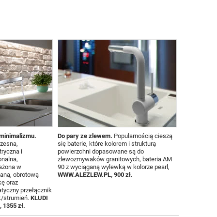
minimalizmu.
Do pary ze zlewem.
Popularnością cieszą
zesna,
się baterie, które kolorem i strukturą
ryczna i
powierzchni dopasowane są do
onalna,
zlewozmywaków granitowych, bateria AM
ażona w
90 z wyciąganą wylewką w kolorze pearl,
aną, obrotową
WWW.ALEZLEW.PL, 900 zł.
ę oraz
tyczny przełącznik
k/strumień.
KLUDI
 1355 zł.