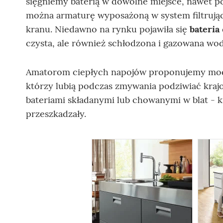
sięgniemy baterią w dowolne miejsce, nawet p
można armaturę wyposażoną w system filtrujący
kranu. Niedawno na rynku pojawiła się
bateria
czysta, ale również schłodzona i gazowana wod
Amatorom ciepłych napojów proponujemy mode
którzy lubią podczas zmywania podziwiać kraj
bateriami składanymi lub chowanymi w blat - 
przeszkadzały.