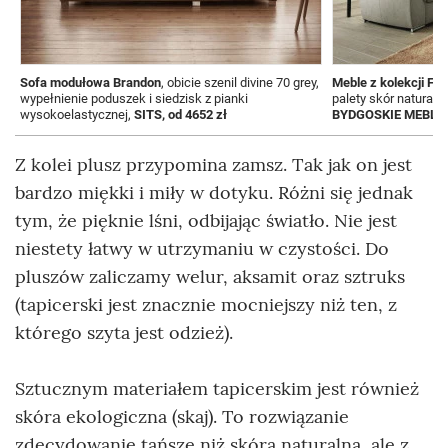
Sofa modułowa Brandon
, obicie szenil divine 70 grey,
Meble z kolekcji Fili
wypełnienie poduszek i siedzisk z pianki
palety skór naturaln
wysokoelastycznej,
SITS, od 4652 zł
BYDGOSKIE MEBLE, 
Z kolei plusz przypomina zamsz. Tak jak on jest
bardzo miękki i miły w dotyku. Różni się jednak
tym, że pięknie lśni, odbijając światło. Nie jest
niestety łatwy w utrzymaniu w czystości. Do
pluszów zaliczamy welur, aksamit oraz sztruks
(tapicerski jest znacznie mocniejszy niż ten, z
którego szyta jest odzież).
Sztucznym materiałem tapicerskim jest również
skóra ekologiczna (skaj). To rozwiązanie
zdecydowanie tańsze niż skóra naturalna, ale z