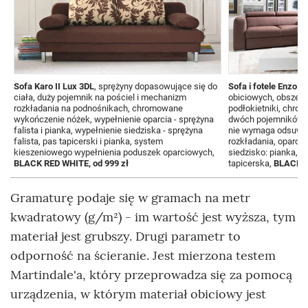
Sofa Karo II Lux 3DL
, sprężyny dopasowujące się do
Sofa i fotele Enzo L
ciała, duży pojemnik na pościel i mechanizm
obiciowych, obszern
rozkładania na podnośnikach, chromowane
podłokietniki, chro
wykończenie nóżek, wypełnienie oparcia - sprężyna
dwóch pojemników na
falista i pianka, wypełnienie siedziska - sprężyna
nie wymaga odsuwan
falista, pas tapicerski i pianka, system
rozkładania, oparcie:
kieszeniowego wypełnienia poduszek oparciowych,
siedzisko: pianka, sp
BLACK RED WHITE, od 999 zł
tapicerska,
BLACK R
Gramaturę podaje się w gramach na metr
kwadratowy (g/m²) - im wartość jest wyższa, tym
materiał jest grubszy. Drugi parametr to
odporność na ścieranie. Jest mierzona testem
Martindale'a, który przeprowadza się za pomocą
urządzenia, w którym materiał obiciowy jest