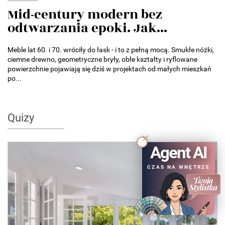
Mid-century modern bez
odtwarzania epoki. Jak...
Meble lat 60. i 70. wróciły do łask - i to z pełną mocą. Smukłe nóżki,
ciemne drewno, geometryczne bryły, obłe kształty i ryflowane
powierzchnie pojawiają się dziś w projektach od małych mieszkań
po...
Quizy
Agent AI
QUIZ
CZAS NA WNĘTRZE