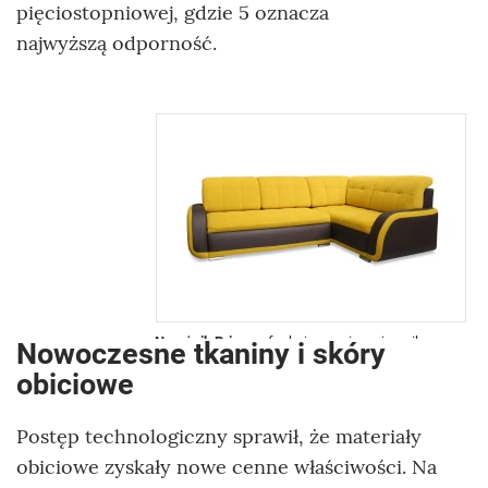
pięciostopniowej, gdzie 5 oznacza
najwyższą odporność.
Narożnik Prince
z funkcją spania, pojemnik na
Nowoczesne tkaniny i skóry
pościel, szeroki wybór tkanin obiciowych,
obiciowe
chromowane nóżki, wbudowane sprężyny faliste
zwiększające komfort siedzenia, powierzchnia
spania 140 x 216 cm,
SALONY AGATA, od 2573 zł
Postęp technologiczny sprawił, że materiały
obiciowe zyskały nowe cenne właściwości. Na