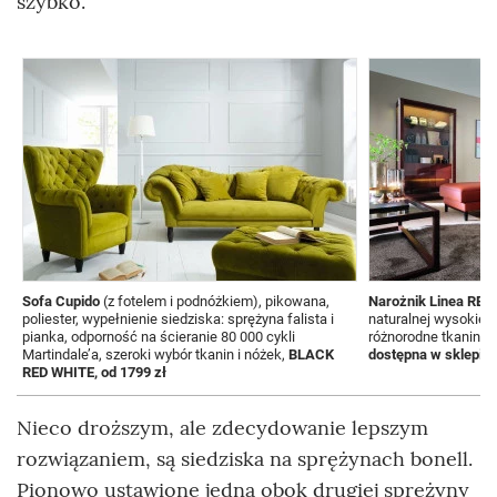
szybko.
Sofa Cupido
(z fotelem i podnóżkiem), pikowana,
Narożnik Linea REC
poliester, wypełnienie siedziska: sprężyna falista i
naturalnej wysokiej 
pianka, odporność na ścieranie 80 000 cykli
różnorodne tkaniny,
Martindale’a, szeroki wybór tkanin i nóżek,
BLACK
dostępna w sklepie
RED WHITE, od 1799 zł
Nieco droższym, ale zdecydowanie lepszym
rozwiązaniem, są siedziska na sprężynach bonell.
Pionowo ustawione jedna obok drugiej sprężyny