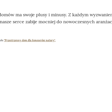
 domów ma swoje plusy i minusy. Z każdym wyzwanie
 nasze serce zabije mocniej do nowoczesnych aranżacj
kułu
"Przestrzenny dom dla koneserów natury".