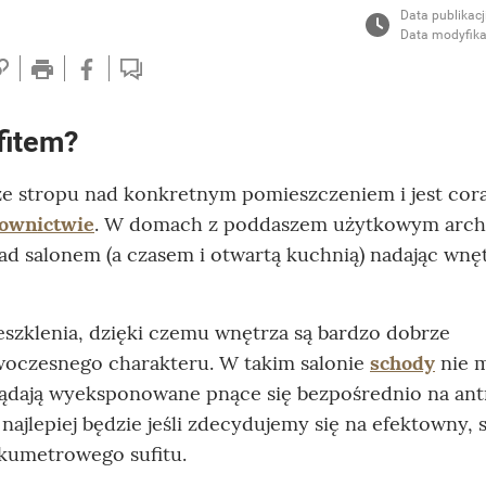
Data publikacj
Data modyfika
fitem?
 ze stropu nad konkretnym pomieszczeniem i jest cor
ownictwie
. W domach z poddaszem użytkowym archi
ad salonem (a czasem i otwartą kuchnią) nadając wnę
eszklenia, dzięki czemu wnętrza są bardzo dobrze
woczesnego charakteru. W takim salonie
schody
nie 
lądają wyeksponowane pnące się bezpośrednio na ant
- najlepiej będzie jeśli zdecydujemy się na efektowny,
lkumetrowego sufitu.