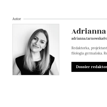
Autor
Adrianna
adrianna.tarnowska@c
Redaktorka, projektan
filologia germańska. R
Dossier redakto