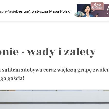
acje
Pasje
Design
Artystyczna Mapa Polski
C
nie - wady i zalety
m sufitem zdobywa coraz większą grupę zwole
go gościa!