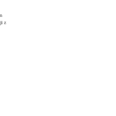
m
i z