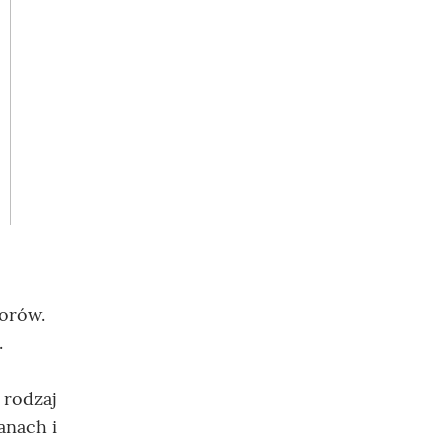
orów.
.
 rodzaj
anach i