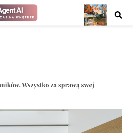
Agent AI
Nowy
ZAS NA WNĘTRZE
numer
kup ten
kup ten
numer
numer
Wydanie papierowe
Wydanie cyfrowe
nników. Wszystko za sprawą swej