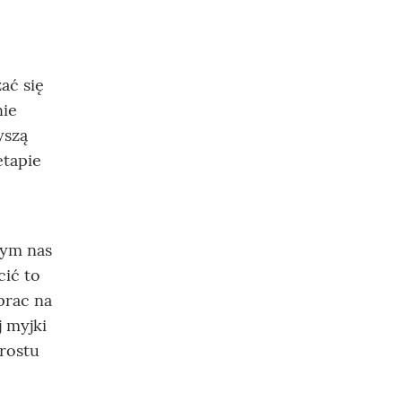
ać się
nie
yszą
etapie
cym nas
cić to
prac na
 myjki
prostu