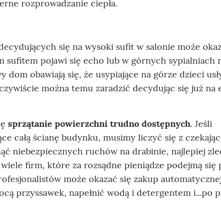
ierne rozprowadzanie ciepła.
cydujących się na wysoki sufit w salonie może okaz
m sufitem pojawi się echo lub w górnych sypialniach 
 dom obawiają się, że usypiające na górze dzieci usł
Oczywiście można temu zaradzić decydując się już na 
ię
sprzątanie powierzchni trudno dostępnych
. Jeśli
ce całą ścianę budynku, musimy liczyć się z czekają
ć niebezpiecznych ruchów na drabinie, najlepiej zle
iele firm, które za rozsądne pieniądze podejmą się 
rofesjonalistów może okazać się zakup automatycznej
cą przyssawek, napełnić wodą i detergentem i...po 