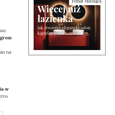
Więcej niż
łazienka
Jak stworzyć elegancki salon
asz
kąpielowy?
ogrom
ian na
ia w
ętro