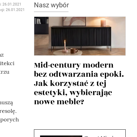
Nasz wybór
i: 26.01.2021
cji: 26.01.2021
az
Mid-century modern
tekci
trzu
bez odtwarzania epoki.
Jak korzystać z tej
estetyki, wybierając
nowe meble?
muszą
resolę.
 sporych