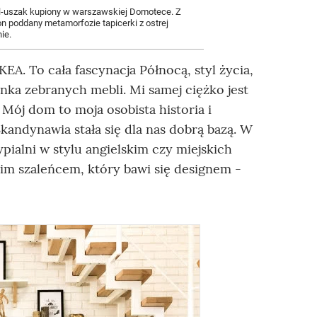
el-uszak kupiony w warszawskiej Domotece. Z
 on poddany metamorfozie tapicerki z ostrej
ie.
KEA. To cała fascynacja Północą, styl życia,
ka zebranych mebli. Mi samej ciężko jest
Mój dom to moja osobista historia i
kandynawia stała się dla nas dobrą bazą. W
ypialni w stylu angielskim czy miejskich
im szaleńcem, który bawi się designem -