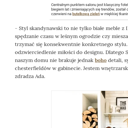
Centralnym punktem salonu jest klasyczny fot
biegiem lat i zmieniających się trendów, został
czerwieni na
butelkową zieleń
w miękkiej tkanin
- Styl skandynawski to nie tylko białe meble z I
spędzanie czasu w leśnym ogrodzie czy mieszan
trzymać się konsekwentnie konkretnego stylu. 
odzwierciedlenie miłości do designu. Dlatego S
naszym domu nie brakuje jednak
boho
detali, s
chesterfieldów w gabinecie. Jestem wnętrzarsk
zdradza Ada.