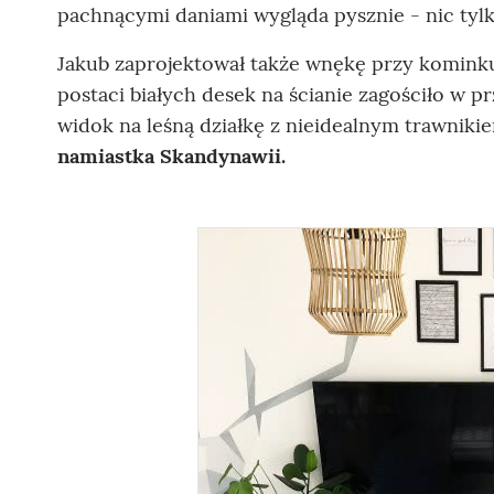
pachnącymi daniami wygląda pysznie - nic tyl
Jakub zaprojektował także wnękę przy kominku,
postaci białych desek na ścianie zagościło w p
widok na leśną działkę z nieidealnym trawnik
namiastka Skandynawii.