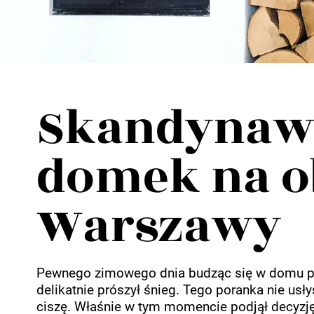
Wellnes
DIY
Skandynaw
domek na o
Warszawy
Pewnego zimowego dnia budząc się w domu przy
delikatnie prószył śnieg. Tego poranka nie usł
ciszę. Właśnie w tym momencie podjął decyzj