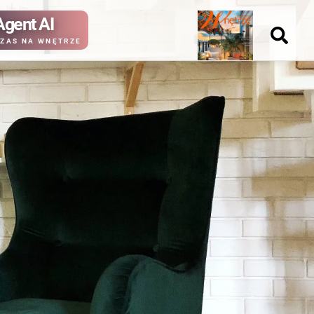
Agent AI
Nowy
ZAS NA WNĘTRZE
numer
kup ten
kup ten
numer
numer
Wydanie papierowe
Wydanie cyfrowe