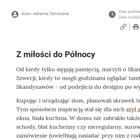
Data publika
Autor: Adrianna Tarnowska
Data modyfi
Z miłości do Północy
Od kiedy tylko sięgają pamięcią, marzyli o S
Szwecji, kiedy to mogli godzinami oglądać tamt
Skandynawów - od podejścia do designu po w
Kupując i urządzając dom, planowali skrawek 
Tym sposobem inspiracją stał się dla nich
styl
okna, biała kuchnia. W domu nie zabrakło takż
schody, blat kuchenny czy nieregularny, surow
zamówienie (uwielbiają zasiadać przy nim z rod