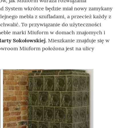
dów, jak Miuform wdraża rozwiązania
d System wkrótce będzie miał nowy zamykany
ejnego mebla z szufladami, a przecież każdy z
 chwalić. To przywiązanie do użyteczności
 meble marki Miuform w domach znajomych i
arty Sokołowskiej
. Mieszkanie znajduje się w
howroom Miuform położona jest na ulicy