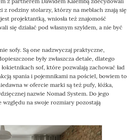
m z partnerem Dawidem Kalembą zdecydowali
z rodziny stolarzy, którzy na meblach znają się
 jest projektantką, wniosła też znajomość
li się działać pod własnym szyldem, a nie być
nie sofy. Są one nadzwyczaj praktyczne,
dopieszczone były zwłaszcza detale, dlatego
łokietnikach sof, które pozwalają zachować ład
nkcją spania i pojemnikami na pościel, bowiem to
iedawna w ofercie marki są też pufy, łóżka,
 wdzięcznej nazwie Nomad System. Do jego
 względu na swoje rozmiary pozostają