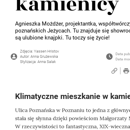
kamienicy
Agnieszka Możdżer, projektantka, współtwórc
poznańskich Jeżycach. Tu znajduje się showroom 
są ulubione knajpki. Tu toczy się życie!
Zdjęcia: Yassen Hristov
Data publ
Autor: Anna Grużewska
Data mod
Stylizacja: Anna Salak
Klimatyczne mieszkanie w kami
Ulica Poznańska w Poznaniu to jedna z głównych
stała się słynna dzięki powieściom Małgorzaty M
W rzeczywistości to fantastyczna, XIX-wieczn