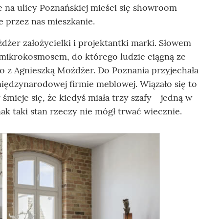
e na ulicy Poznańskiej mieści się showroom
e przez nas mieszkanie.
żdżer założycielki i projektantki marki. Słowem
m mikrokosmosem, do którego ludzie ciągną ze
yło z Agnieszką Możdżer. Do Poznania przyjechała
 międzynarodowej firmie meblowej. Wiązało się to
mieje się, że kiedyś miała trzy szafy - jedną w
nak taki stan rzeczy nie mógł trwać wiecznie.