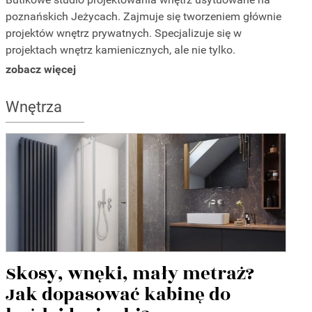
poznańskich Jeżycach. Zajmuje się tworzeniem głównie
projektów wnętrz prywatnych. Specjalizuje się w
projektach wnętrz kamienicznych, ale nie tylko.
Właścicielka studia wiele lat spędziła w Skandynawii, co
zobacz więcej
znajduje swoje odzwierciedlenie w charakterystycznym
stylu jej projektów. We wnętrzach ceni wykorzystanie
Wnętrza
naturalnych materiałów jak drewno lub kamień.
Skosy, wnęki, mały metraż?
Jak dopasować kabinę do