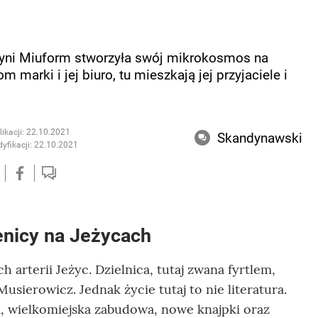
zyni Miuform stworzyła swój mikrokosmos na
marki i jej biuro, tu mieszkają jej przyjaciele i
ikacji: 22.10.2021
Skandynawski
yfikacji: 22.10.2021
enicy na Jeżycach
 arterii Jeżyc. Dzielnica, tutaj zwana fyrtlem,
usierowicz. Jednak życie tutaj to nie literatura.
a, wielkomiejska zabudowa, nowe knajpki oraz