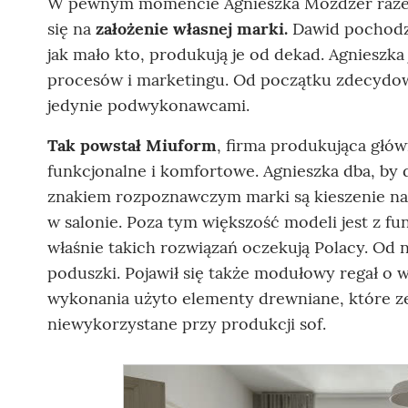
W pewnym momencie Agnieszka Możdżer raze
się na
założenie własnej marki.
Dawid pochodzi 
jak mało kto, produkują je od dekad. Agnieszka
procesów i marketingu. Od początku zdecydowa
jedynie podwykonawcami.
Tak powstał Miuform
, firma produkująca głów
funkcjonalne i komfortowe. Agnieszka dba, by 
znakiem rozpoznawczym marki są kieszenie na 
w salonie. Poza tym większość modeli jest z fu
właśnie takich rozwiązań oczekują Polacy. Od n
poduszki. Pojawił się także modułowy regał o
wykonania użyto elementy drewniane, które ze
niewykorzystane przy produkcji sof.