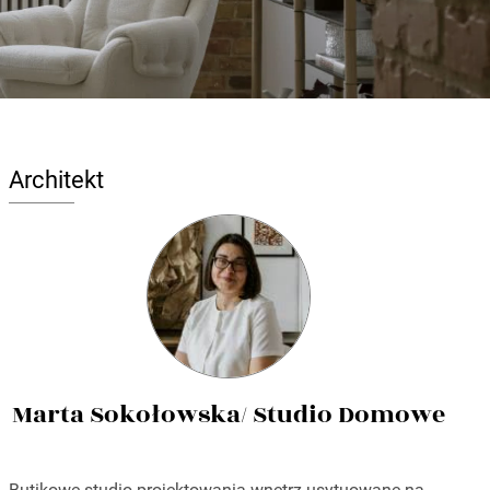
Architekt
Marta Sokołowska/ Studio Domowe
Butikowe studio projektowania wnętrz usytuowane na