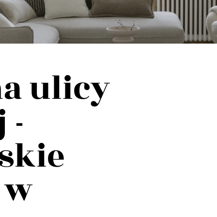
a ulicy
 -
skie
 w