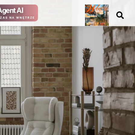
Agent AI
Nowy
ZAS NA WNĘTRZE
numer
kup ten
kup ten
numer
numer
Wydanie papierowe
Wydanie cyfrowe