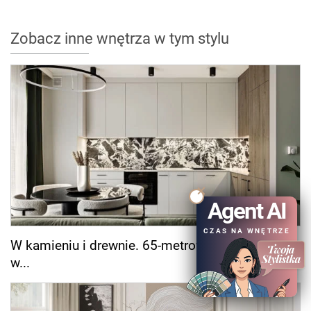
Zobacz inne wnętrza w tym stylu
Agent AI
CZAS NA WNĘTRZE
W kamieniu i drewnie. 65-metrowe mieszkanie
w...