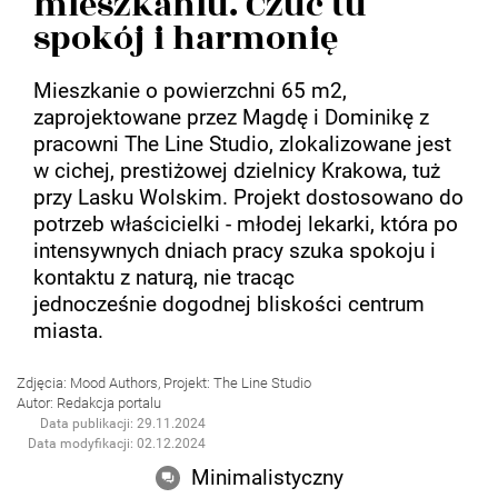
mieszkaniu. Czuć tu
spokój i harmonię
Mieszkanie o powierzchni 65 m2,
zaprojektowane przez Magdę i Dominikę z
pracowni The Line Studio, zlokalizowane jest
w cichej, prestiżowej dzielnicy Krakowa, tuż
przy Lasku Wolskim. Projekt dostosowano do
potrzeb właścicielki - młodej lekarki, która po
intensywnych dniach pracy szuka spokoju i
kontaktu z naturą, nie tracąc
jednocześnie dogodnej bliskości centrum
miasta.
Zdjęcia: Mood Authors, Projekt: The Line Studio
Autor: Redakcja portalu
Data publikacji: 29.11.2024
Data modyfikacji: 02.12.2024
Minimalistyczny